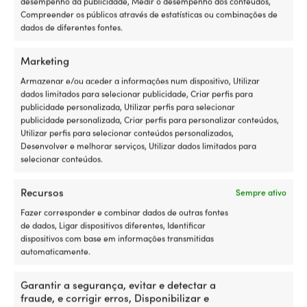
24,74 €.
22,32 €.
desempenho da publicidade, Medir o desempenho dos conteúdos,
Compreender os públicos através de estatísticas ou combinações de
dados de diferentes fontes.
Marketing
Armazenar e/ou aceder a informações num dispositivo, Utilizar
dados limitados para selecionar publicidade, Criar perfis para
publicidade personalizada, Utilizar perfis para selecionar
publicidade personalizada, Criar perfis para personalizar conteúdos,
Utilizar perfis para selecionar conteúdos personalizados,
Desenvolver e melhorar serviços, Utilizar dados limitados para
Amarra com olhal inoxidável
Amarra com olhal entralhado
selecionar conteúdos.
NOCK Långedrag, poliéster
NOCK Smögen, poliéster 16-
trançado 24, Ø14 mm, 4
trançado, Ø12 mm, 6 metros,
metros, azul marinho
preto
Recursos
Sempre ativo
140 EM STOCK
178 EM STOCK
Fazer corresponder e combinar dados de outras fontes
O
O
O
O
PVP
24,74
€
PVP
21,98
€
12,57
€
14,52
€
de dados, Ligar dispositivos diferentes, Identificar
preço
preço
preço
preço
IVA incl.
IVA incl.
dispositivos com base em informações transmitidas
original
atual
original
atual
automaticamente.
era:
é:
era:
é:
24,74 €.
12,57 €.
21,98 €.
14,52 €.
Garantir a segurança, evitar e detectar a
fraude, e corrigir erros, Disponibilizar e