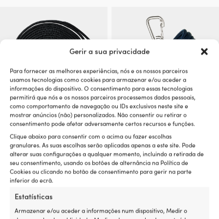
original
atual
era:
é:
era:
é:
24,74 €.
12,57 €.
4,50 €.
3,60 €.
Gerir a sua privacidade
Para fornecer as melhores experiências, nós e os nossos parceiros
usamos tecnologias como cookies para armazenar e/ou aceder a
informações do dispositivo. O consentimento para essas tecnologias
permitirá que nós e os nossos parceiros processemos dados pessoais,
como comportamento de navegação ou IDs exclusivos neste site e
mostrar anúncios (não) personalizados. Não consentir ou retirar o
Amarra com olhal entralhado
Amarra com mosquetão
consentimento pode afetar adversamente certos recursos e funções.
NOCK Smögen, poliéster 24-
entrançado NOCK Marstrand
Clique abaixo para consentir com o acima ou fazer escolhas
trançado, Ø14 mm, 20 metros,
Klick&Go, poliéster 16-
granulares. As suas escolhas serão aplicadas apenas a este site. Pode
preto
trançado, Ø12 mm, 6 metros,
alterar suas configurações a qualquer momento, incluindo a retirada de
azul marinho
seu consentimento, usando os botões de alternância na Política de
78 EM STOCK
Cookies ou clicando no botão de consentimento para gerir na parte
O
O
PVP
79,99
€
172 EM STOCK
48,65
€
inferior do ecrã.
preço
preço
O
O
PVP
24,74
€
IVA incl.
22,32
€
original
atual
preço
preço
IVA incl.
Estatísticas
era:
é:
original
atual
79,99 €.
48,65 €.
era:
é:
Armazenar e/ou aceder a informações num dispositivo, Medir o