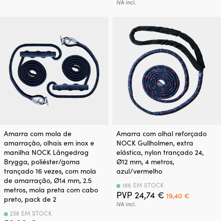
original
atual
preço
preço
IVA incl.
era:
é:
original
atual
44,98 €.
34,02 €.
era:
é:
32,10 €.
17,45 €.
Amarra com mola de
Amarra com olhal reforçado
amarração, olhais em inox e
NOCK Gullholmen, extra
manilha NOCK Långedrag
elástica, nylon trançado 24,
Brygga, poliéster/goma
Ø12 mm, 4 metros,
trançado 16 vezes, com mola
azul/vermelho
de amarração, Ø14 mm, 2.5
186 EM STOCK
metros, mola preta com cabo
O
O
PVP
24,74
€
19,40
€
preto, pack de 2
preço
preço
IVA incl.
original
atual
238 EM STOCK