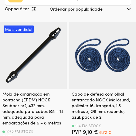
Öppna filter
Mais vendido!
Mola de amarração em
Cabo de defesa com olhal
borracha (EPDM) NOCK
entrançado NOCK Mollösund,
Snubber nr2, 432 mm,
poliéster 16-trançado, 1.5
adequada para cabos Ø8 – 14
metros x, Ø8 mm, redondo,
mm, adequada para
azul, pack de 2
embarcações de 6 – 8 metros
154 EM STOCK
O
O
PVP
9,10
€
1062 EM STOCK
6,72
€