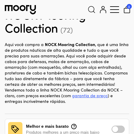
NOCK Mooring Collection
0
NOCK Mooring
Collection
Pesquisar
(72)
por:
NOCK Mooring Collection
Aqui você compra a
, que é uma linha
de produtos náuticos de alta qualidade e tudo o que você
precisa para suas amarrações. Aqui você pode adquirir desde
cabos para defensas, molas de amarração, cabos de
amarração (com mosquetão, olhal ou com alça entralhada),
protetores de cabo e também bichas telescópicas. Compramos
tudo isso diretamente da fábrica – para que você tenha
certeza de obter os melhores preços, sem intermediários!
Vendemos toda a linha NOCK Mooring Collection da NOCK –
claro, com preços excelentes (com
garantia de preço
) e
entregas incrivelmente rápidas.
Melhor e mais barato
?
Produtos melhores a um preço mais baixo