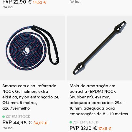
O
O
preço
preço
PVP
22,90
€
14,52
€
IVA incl.
preço
preço
original
atual
IVA incl.
original
atual
era:
é:
era:
é:
9,10 €.
6,72 €.
22,90 €.
14,52 €.
Amarra com olhal reforçado
Mola de amarração em
NOCK Gullholmen, extra
borracha (EPDM) NOCK
elástica, nylon entrançado 24,
Snubber nr3, 491 mm,
Ø14 mm, 8 metros,
adequada para cabos Ø14 –
azul/vermelho
16 mm, adequada para
embarcações de 8 – 10 metros
137 EM STOCK
O
O
PVP
44,98
€
724 EM STOCK
34,02
€
preço
preço
O
O
PVP
32,10
€
IVA incl.
17,45
€