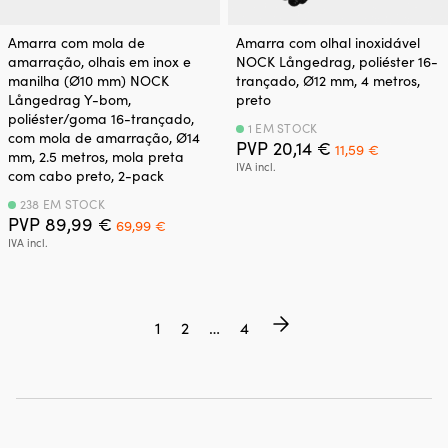
Amarra com mola de
Amarra com olhal inoxidável
amarração, olhais em inox e
NOCK Långedrag, poliéster 16-
manilha (Ø10 mm) NOCK
trançado, Ø12 mm, 4 metros,
Långedrag Y-bom,
preto
poliéster/goma 16-trançado,
1 EM STOCK
com mola de amarração, Ø14
O
O
PVP
20,14
€
11,59
€
mm, 2.5 metros, mola preta
preço
preço
IVA incl.
com cabo preto, 2-pack
original
atual
era:
é:
238 EM STOCK
O
O
20,14 €.
11,59 €.
PVP
89,99
€
69,99
€
preço
preço
IVA incl.
original
atual
era:
é:
89,99 €.
69,99 €.
1
2
…
4