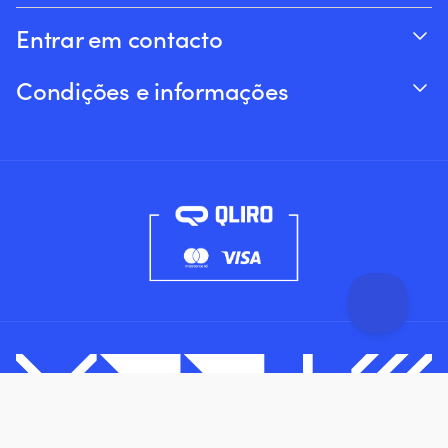
Entrar em contacto
Acompanhar o seu pedido
Condições e informações
Sobre a Moory
Garantia de preço
Por telefone 8h-20h (+46 8251546 – Inglês)
Envio & entrega
Envie-nos um e-mail: info@moory.pt
Devoluções e reembolsos
Termos e Condições
Política de privacidade
Filtro
Limpar filtros