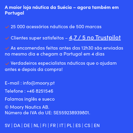
A maior loja náutica da Suécia – agora também em
Portugal
25 000 acessórios náuticos de 500 marcas
4,7 / 5 no Trustpilot
Clientes super satisfeitos –
As encomendas feitas antes das 12h30 são enviadas
no mesmo dia e chegam a Portugal em 4 dias
Verdadeiros especialistas náuticos que o ajudam
antes e depois da compra!
E-mail :
info@moory.pt
Telefone :
+46 8251
546
Falamos inglês e sueco
© Moory Nautics AB.
Número de IVA da UE: SE559238939801.
SV
|
DA
|
DE
|
NL
|
FI
|
FR
|
IT
|
PL
|
ES
|
CS
|
EN