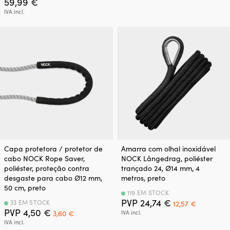
era:
é:
59,99
€
24,74 €.
19,40 €.
IVA incl.
Capa protetora / protetor de
Amarra com olhal inoxidável
cabo NOCK Rope Saver,
NOCK Långedrag, poliéster
poliéster, proteção contra
trançado 24, Ø14 mm, 4
desgaste para cabo Ø12 mm,
metros, preto
50 cm, preto
119 EM STOCK
O
O
PVP
24,74
€
33 EM STOCK
12,57
€
O
O
preço
preço
PVP
4,50
€
3,60
€
IVA incl.
preço
preço
original
atual
IVA incl.