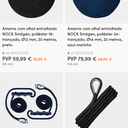
Amarra com olhal entralhado
Amarra com olhal entralhado
NOCK Smögen, poliéster 16-
NOCK Smögen, poliéster 24-
trançado, Ø12 mm, 20 metros,
trançado, Ø14 mm, 20 metros,
preto
azul marinho
56 EM STOCK
47 EM STOCK
O
O
O
O
PVP
59,99
€
PVP
79,99
€
38,90
€
48,65
€
preço
preço
preço
preço
IVA incl.
IVA incl.
original
atual
original
atual
era:
é:
era:
é:
59,99 €.
38,90 €.
79,99 €.
48,65 €