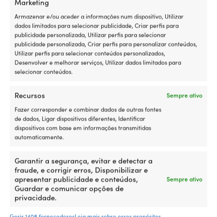
Marketing
Armazenar e/ou aceder a informações num dispositivo, Utilizar
Detalhes
dados limitados para selecionar publicidade, Criar perfis para
publicidade personalizada, Utilizar perfis para selecionar
publicidade personalizada, Criar perfis para personalizar conteúdos,
Utilizar perfis para selecionar conteúdos personalizados,
PESO
Desenvolver e melhorar serviços, Utilizar dados limitados para
80 g
selecionar conteúdos.
COR
Recursos
Sempre ativo
Branco
Fazer corresponder e combinar dados de outras fontes
de dados, Ligar dispositivos diferentes, Identificar
MARCA
dispositivos com base em informações transmitidas
Fend-Fix
automaticamente.
Garantir a segurança, evitar e detectar a
MODELO
fraude, e corrigir erros, Disponibilizar e
Fend-Fix
apresentar publicidade e conteúdos,
Sempre ativo
Guardar e comunicar opções de
INCLUÍDO
privacidade.
2 suportes de defensas
Gerir 1408 fornecedores
Leia mais sobre esses propósitos