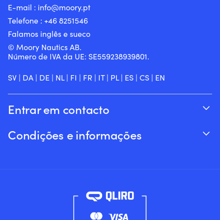
E-mail :
info@moory.pt
Telefone :
+46 8251
546
Falamos inglês e sueco
© Moory Nautics AB.
Número de IVA da UE: SE559238939801.
SV
|
DA
|
DE
|
NL
|
FI
|
FR
|
IT
|
PL
|
ES
|
CS
|
EN
Entrar em contacto
Acompanhar o seu pedido
Condições e informações
Sobre a Moory
Garantia de preço
Por telefone 8h-20h (+46 8251546 – Inglês)
Envio & entrega
Envie-nos um e-mail: info@moory.pt
Devoluções e reembolsos
Termos e Condições