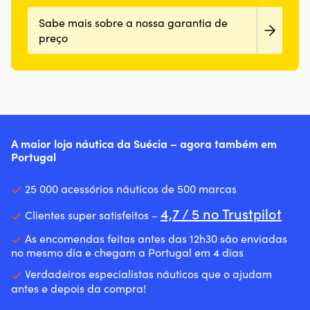
Sabe mais sobre a nossa garantia de
preço
A maior loja náutica da Suécia – agora também em
Portugal
25 000 acessórios náuticos de 500 marcas
4,7 / 5 no Trustpilot
Clientes super satisfeitos –
As encomendas feitas antes das 12h30 são enviadas
no mesmo dia e chegam a Portugal em 4 dias
Verdadeiros especialistas náuticos que o ajudam
antes e depois da compra!