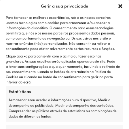
mm)
e
Gerir a sua privacidade
Suportes para defensas
Fend-Fix
cabos
de
Para fornecer as melhores experiências, nós e os nossos parceiros
defensa
usamos tecnologias como cookies para armazenar e/ou aceder a
Ø4
informações do dispositivo. O consentimento para essas tecnologias
-
permitirá que nós e os nossos parceiros processemos dados pessoais,
como comportamento de navegação ou IDs exclusivos neste site e
10
mostrar anúncios (não) personalizados. Não consentir ou retirar o
mm,
Descrição
consentimento pode afetar adversamente certos recursos e funções.
branco,
embalagem
Clique abaixo para consentir com o acima ou fazer escolhas
com
granulares. As suas escolhas serão aplicadas apenas a este site. Pode
2
alterar suas configurações a qualquer momento, incluindo a retirada de
unidades
seu consentimento, usando os botões de alternância na Política de
Entrega & devoluções
Cookies ou clicando no botão de consentimento para gerir na parte
inferior do ecrã.
Estatísticas
Avaliações (10)
Armazenar e/ou aceder a informações num dispositivo, Medir o
desempenho da publicidade, Medir o desempenho dos conteúdos,
Compreender os públicos através de estatísticas ou combinações de
dados de diferentes fontes.
REF:
Categorias:
Suportes para defensas
,
Suportes para
M501001100
defensas