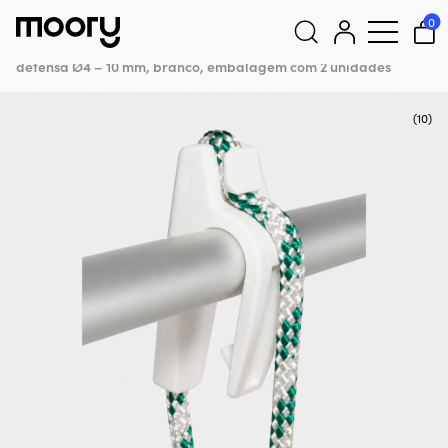
Amarrações & ancoragens
–
Defensas
–
Suportes para
0
defensas
–
Suportes para defensas
–
Suporte para defensa
Fend-Fix XXL, adequado para tubos (Ø26 – 32 mm) e cabos de
defensa Ø4 – 10 mm, branco, embalagem com 2 unidades
Pesquisar
por:
(10)