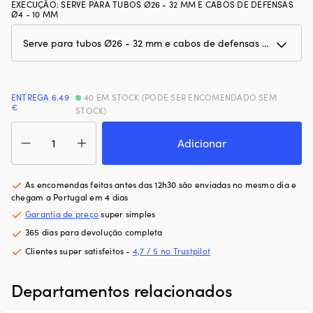
EXECUÇÃO
:
SERVE PARA TUBOS Ø26 - 32 MM E CABOS DE DEFENSAS
Ø4 - 10 MM
ENTREGA 6.49
40 EM STOCK (PODE SER ENCOMENDADO SEM
€
STOCK)
Quantidade
de
Adicionar
Suporte
para
defensa
As encomendas feitas antes das 12h30 são enviadas no mesmo dia e
Fend-
chegam a Portugal em 4 dias
Fix
Garantia de preço
super simples
XXL,
365 dias para devolução completa
adequado
para
Clientes super satisfeitos -
4,7 / 5 no Trustpilot
tubos
(Ø26
Departamentos relacionados
-
32