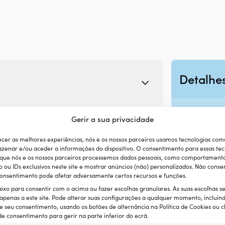
Detalhe
PESO
Gerir a sua privacidade
10 g
ecer as melhores experiências, nós e os nossos parceiros usamos tecnologias com
MARCA
zenar e/ou aceder a informações do dispositivo. O consentimento para essas tec
 que nós e os nossos parceiros processemos dados pessoais, como comportament
SmartDNA
ou IDs exclusivos neste site e mostrar anúncios (não) personalizados. Não consen
 consentimento pode afetar adversamente certos recursos e funções.
EAN
aixo para consentir com o acima ou fazer escolhas granulares. As suas escolhas s
064124375791
 apenas a este site. Pode alterar suas configurações a qualquer momento, incluin
e seu consentimento, usando os botões de alternância na Política de Cookies ou c
e consentimento para gerir na parte inferior do ecrã.
LINK PARA O F
Categorias:
Marcações de ADN
,
Acessórios