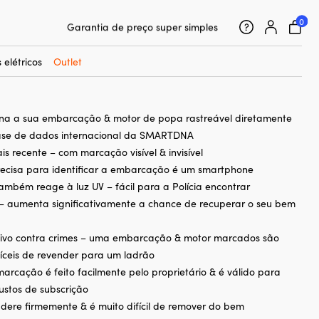
0
25 000 acessórios náuticos de 500 marcas
o de ADN SmartDNA Smart Protection
Garantia de preço super simples
Clientes super satisfeitos – 4,7/5 no Trustpilot
 elétricos
Outlet
rna a sua embarcação & motor de popa rastreável diretamente
ase de dados internacional da SMARTDNA
is recente – com marcação visível & invisível
recisa para identificar a embarcação é um smartphone
mbém reage à luz UV – fácil para a Polícia encontrar
– aumenta significativamente a chance de recuperar o seu bem
ntivo contra crimes – uma embarcação & motor marcados são
fíceis de revender para um ladrão
marcação é feito facilmente pelo proprietário & é válido para
stos de subscrição
ere firmemente & é muito difícil de remover do bem