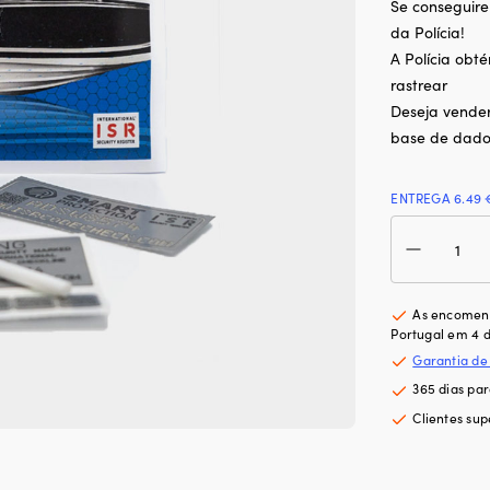
Se conseguire
da Polícia!
A Polícia obt
rastrear
Deseja vende
base de dado
ENTREGA 6.49 
Qua
de
Mar
de
AD
As encomend
Sma
Portugal em 4 d
Sma
Garantia de
Prot
365 dias pa
Mar
Clientes sup