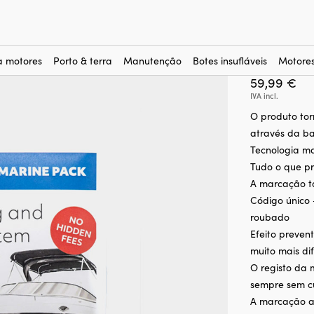
ADN SmartDNA Smart Protection Marine
Marcaçã
Marine
a motores
Porto & terra
Manutenção
Botes insufláveis
Motores
59,99
€
IVA incl.
O produto to
através da b
Tecnologia ma
Tudo o que p
A marcação ta
Código único 
roubado
Efeito preve
muito mais di
O registo da 
sempre sem cu
A marcação ad