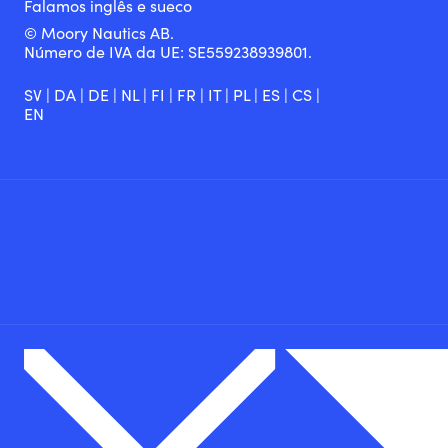
Falamos inglês e sueco
© Moory Nautics AB.
Número de IVA da UE: SE559238939801.
SV
|
DA
|
DE
|
NL
|
FI
|
FR
|
IT
|
PL
|
ES
|
CS
|
EN