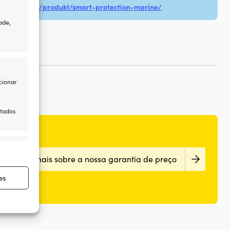
smartdna.se/produkt/smart-protection-marine/
ade,
cionar
itados
re ativo
Sabe mais sobre a nossa garantia de preço
es
re ativo