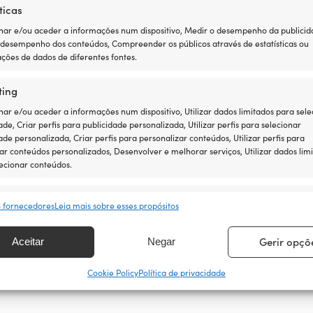
ticas
https://www.
ar e/ou aceder a informações num dispositivo, Medir o desempenho da publicid
 desempenho dos conteúdos, Compreender os públicos através de estatísticas ou
ções de dados de diferentes fontes.
ting
r e/ou aceder a informações num dispositivo, Utilizar dados limitados para sele
ade, Criar perfis para publicidade personalizada, Utilizar perfis para selecionar
ade personalizada, Criar perfis para personalizar conteúdos, Utilizar perfis para
ar conteúdos personalizados, Desenvolver e melhorar serviços, Utilizar dados lim
ecionar conteúdos.
 ser mais fácil
sos
Semp
ntia de preço é muito simples: igualamos os preços de
8 fornecedores
Leia mais sobre esses propósitos
rresponder e combinar dados de outras fontes de dados, Ligar
 equipamento agora com toda a tranquilidade – se o
ivos diferentes, Identificar dispositivos com base em informações
, igualamos o preço posteriormente. Sem condições
Gerir opçõ
Aceitar
Negar
tidas automaticamente.
Cookie Policy
Política de privacidade
ir a segurança, evitar e detectar a fraude, e corrigir erros,
ibilizar e apresentar publicidade e conteúdos, Guardar e
Semp
car opções de privacidade.