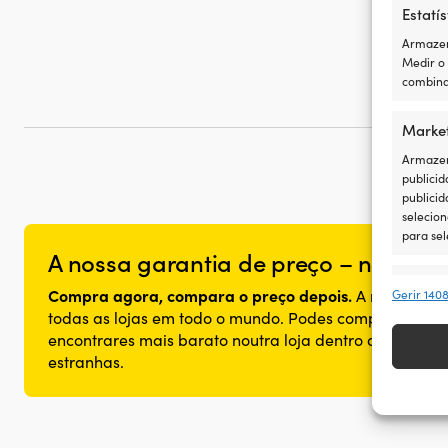
Estatís
Armazen
Medir o
combina
Marke
Armazena
publicid
publicid
selecion
para sel
A nossa garantia de preço – não pode
Recur
Compra agora, compara o preço depois.
A nossa gara
Gerir 140
Fazer co
todas as lojas em todo o mundo. Podes comprar o teu
disposit
encontrares mais barato noutra loja dentro de 14 dias
transmi
estranhas.
Garant
Dispon
comuni