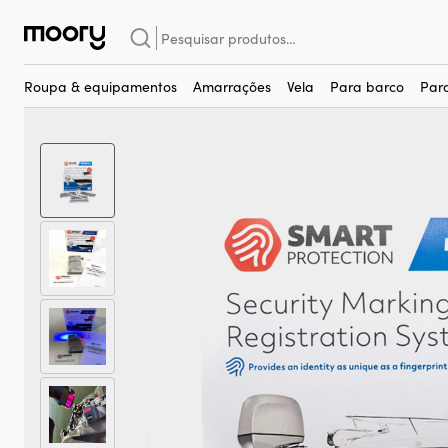
Para motores
–
Acessórios
–
Marcações de ADN
–
Marcação de 
Pesquisar
por:
Roupa & equipamentos
Amarrações
Vela
Para barco
Par