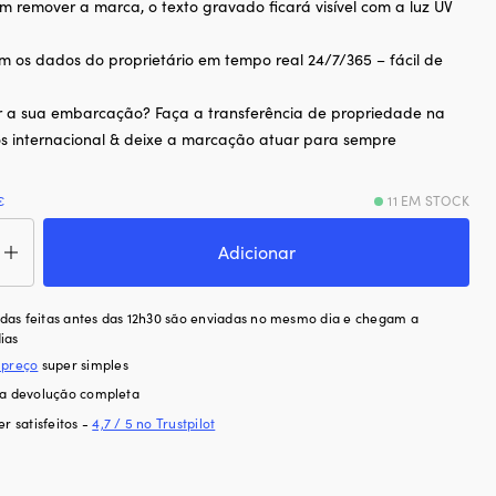
m remover a marca, o texto gravado ficará visível com a luz UV
ém os dados do proprietário em tempo real 24/7/365 – fácil de
r a sua embarcação? Faça a transferência de propriedade na
s internacional & deixe a marcação atuar para sempre
€
11 EM STOCK
ntidade
Adicionar
cação
N
as feitas antes das 12h30 são enviadas no mesmo dia e chegam a
rtDNA
ias
rt
 preço
super simples
ection
ra devolução completa
ine
er satisfeitos -
4,7 / 5 no Trustpilot