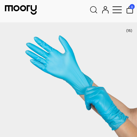
Equipamentos para tripulantes
–
Equipamentos de proteção
–
0
Luvas descartáveis
–
Luvas de nitrilo One-Size, azul, 100-
unidades
Pesquisar
(15)
por: