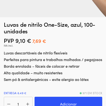
Luvas de nitrilo One-Size, azul, 100-
unidades
PVP
9,10
€
O
O
7,69
€
preço
preço
IVA incl.
original
atual
Luvas descartáveis de nitrilo flexíveis
era:
é:
Perfeitas para pintura e trabalhos molhados / pegajosos
9,10 €.
7,69 €.
Borda enrolada – fáceis de colocar e retirar
Alta qualidade – muito resistentes
Sem pó & antialergénicas – evite alergia ao látex
ENTREGA 6.49 €
971 EM STOCK
Quantidade
de
Adicionar