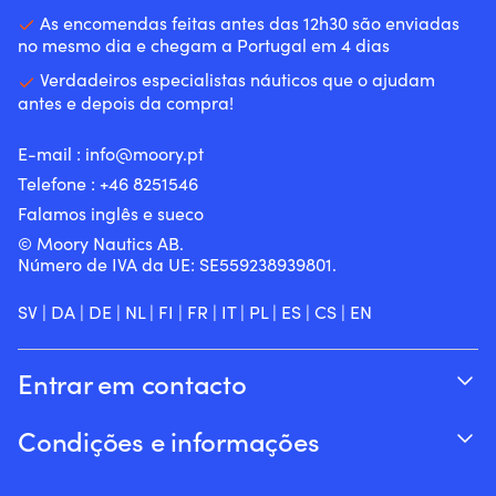
As encomendas feitas antes das 12h30 são enviadas
no mesmo dia e chegam a Portugal em 4 dias
Verdadeiros especialistas náuticos que o ajudam
antes e depois da compra!
E-mail :
info@moory.pt
Telefone :
+46 8251
546
Falamos inglês e sueco
© Moory Nautics AB.
Número de IVA da UE: SE559238939801.
SV
|
DA
|
DE
|
NL
|
FI
|
FR
|
IT
|
PL
|
ES
|
CS
|
EN
Entrar em contacto
Acompanhar o seu pedido
Condições e informações
Sobre a Moory
Garantia de preço