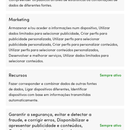
Detalhes
dados de diferentes fontes.
Marketing
PESO
Armazenar e/ou aceder a informações num dispositivo, Utilizar
700 g
dados limitados para selecionar publicidade, Criar perfis para
publicidade personalizada, Utilizar perfis para selecionar
EAN
publicidade personalizada, Criar perfis para personalizar conteúdos,
Utilizar perfis para selecionar conteúdos personalizados,
5903738559824
Desenvolver e melhorar serviços, Utilizar dados limitados para
selecionar conteúdos.
Recursos
Sempre ativo
Fazer corresponder e combinar dados de outras fontes
de dados, Ligar dispositivos diferentes, Identificar
dispositivos com base em informações transmitidas
automaticamente.
A nossa garantia de preço – não
pode ser mais fácil
Garantir a segurança, evitar e detectar a
fraude, e corrigir erros, Disponibilizar e
Compra agora, compara o preço depois.
A nossa
apresentar publicidade e conteúdos,
Sempre ativo
garantia de preço é muito simples: igualamos os