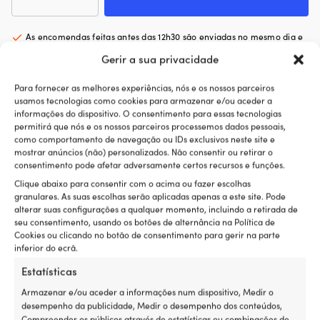
Luvas
de
nitrilo
As encomendas feitas antes das 12h30 são enviadas no mesmo dia e
One-
chegam a Portugal em 4 dias
Gerir a sua privacidade
Size,
Garantia de preço
super simples
azul,
365 dias para devolução completa
100-
Para fornecer as melhores experiências, nós e os nossos parceiros
unidades
usamos tecnologias como cookies para armazenar e/ou aceder a
Clientes super satisfeitos -
4,7 / 5 no Trustpilot
informações do dispositivo. O consentimento para essas tecnologias
permitirá que nós e os nossos parceiros processemos dados pessoais,
como comportamento de navegação ou IDs exclusivos neste site e
mostrar anúncios (não) personalizados. Não consentir ou retirar o
Entrega & devoluções
consentimento pode afetar adversamente certos recursos e funções.
Clique abaixo para consentir com o acima ou fazer escolhas
granulares. As suas escolhas serão aplicadas apenas a este site. Pode
alterar suas configurações a qualquer momento, incluindo a retirada de
Avaliações (15)
seu consentimento, usando os botões de alternância na Política de
Cookies ou clicando no botão de consentimento para gerir na parte
inferior do ecrã.
REF:
Categorias:
Luvas descartáveis
,
Equipamentos de
Estatísticas
M501001529
proteção
Armazenar e/ou aceder a informações num dispositivo, Medir o
desempenho da publicidade, Medir o desempenho dos conteúdos,
Compreender os públicos através de estatísticas ou combinações de