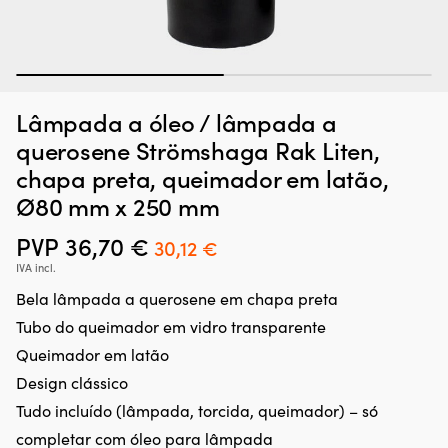
1
2
Lâmpada a óleo / lâmpada a
querosene Strömshaga Rak Liten,
chapa preta, queimador em latão,
Ø80 mm x 250 mm
PVP
36,70
€
O
O
30,12
€
preço
preço
IVA incl.
original
atual
Bela lâmpada a querosene em chapa preta
era:
é:
Tubo do queimador em vidro transparente
36,70 €.
30,12 €.
Queimador em latão
Design clássico
Tudo incluído (lâmpada, torcida, queimador) – só
completar com
óleo para lâmpada