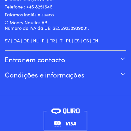
Telefone :
+46 8251
546
Falamos inglês e sueco
© Moory Nautics AB.
Número de IVA da UE: SE559238939801.
SV
|
DA
|
DE
|
NL
|
FI
|
FR
|
IT
|
PL
|
ES
|
CS
|
EN
Entrar em contacto
Acompanhar o seu pedido
Condições e informações
Sobre a Moory
Garantia de preço
Por telefone 8h-20h (+46 8251546 – Inglês)
Envio & entrega
Envie-nos um e-mail: info@moory.pt
Devoluções e reembolsos
Termos e Condições