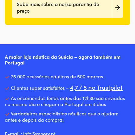
Sabe mais sobre a nossa garantia de
preço
A maior loja náutica da Suécia – agora também em
Portugal
25 000 acessórios náuticos de 500 marcas
4,7 / 5 no Trustpilot
Clientes super satisfeitos –
As encomendas feitas antes das 12h30 são enviadas
no mesmo dia e chegam a Portugal em 4 dias
Verdadeiros especialistas náuticos que o ajudam
antes e depois da compra!
E-mail :
info@moory.pt