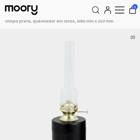
Para embarcação
–
Iluminações
–
Lâmpadas a óleo &
0
lâmpadas a querosene
–
Lâmpadas a óleo de mesa
–
Lâmpada a óleo / lâmpada a querosene Strömshaga Rak Liten,
chapa preta, queimador em latão, Ø80 mm x 250 mm
Pesquisar
por:
(2)