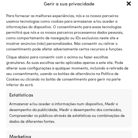
Gerir a sua privacidade
Para fornecer as melhores experiências, nós e os nossos parceiros
usamos tecnologias como cookies para armazenar e/ou aceder a
Avaliações (2)
informações do dispositivo. O consentimento para essas tecnologias
permitirá que nós e os nossos parceiros processemos dados pessoais,
como comportamento de navegação ou IDs exclusivos neste site e
mostrar anúncios (não) personalizados. Não consentir ou retirar o
REF:
Categorias:
Lâmpadas a óleo de mesa
,
Iluminações
,
consentimento pode afetar adversamente certos recursos e funções.
M501023628
Lâmpadas a óleo & lâmpadas a querosene
Clique abaixo para consentir com o acima ou fazer escolhas
granulares. As suas escolhas serão aplicadas apenas a este site. Pode
alterar suas configurações a qualquer momento, incluindo a retirada de
Detalhes
seu consentimento, usando os botões de alternância na Política de
Cookies ou clicando no botão de consentimento para gerir na parte
inferior do ecrã.
PESO
Estatísticas
290 g
Armazenar e/ou aceder a informações num dispositivo, Medir o
desempenho da publicidade, Medir o desempenho dos conteúdos,
Compreender os públicos através de estatísticas ou combinações de
COR
dados de diferentes fontes.
Preto
Marketing
MARCA