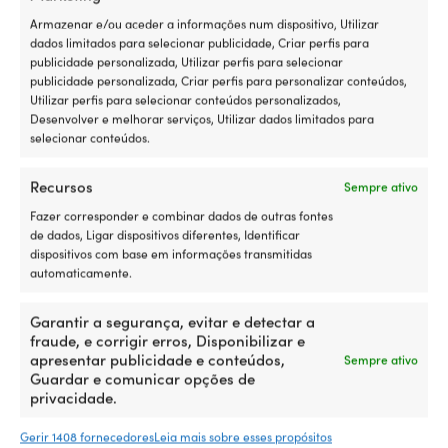
Strömshaga
Armazenar e/ou aceder a informações num dispositivo, Utilizar
dados limitados para selecionar publicidade, Criar perfis para
publicidade personalizada, Utilizar perfis para selecionar
LÂMPADAS A ÓLEO SÃO ALIMENTADAS POR
publicidade personalizada, Criar perfis para personalizar conteúdos,
Óleo para lamparina
Utilizar perfis para selecionar conteúdos personalizados,
Desenvolver e melhorar serviços, Utilizar dados limitados para
selecionar conteúdos.
QUEIMADOR
Latão
Recursos
Sempre ativo
Fazer corresponder e combinar dados de outras fontes
DIMENSÕES
de dados, Ligar dispositivos diferentes, Identificar
Ø80 mm x 250 mm
dispositivos com base em informações transmitidas
automaticamente.
EAN
7332771039549
Garantir a segurança, evitar e detectar a
fraude, e corrigir erros, Disponibilizar e
apresentar publicidade e conteúdos,
Sempre ativo
LINK PARA O FABRICANTE
Guardar e comunicar opções de
https://www.stromshaga.se/belysning/gammaldags-
privacidade.
belysning/fotogenlampor/fotogenlampa-rak-svart-liten
Gerir 1408 fornecedores
Leia mais sobre esses propósitos