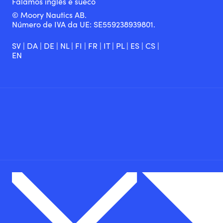
Falamos inglês e sueco
© Moory Nautics AB.
Número de IVA da UE: SE559238939801.
SV
|
DA
|
DE
|
NL
|
FI
|
FR
|
IT
|
PL
|
ES
|
CS
|
EN