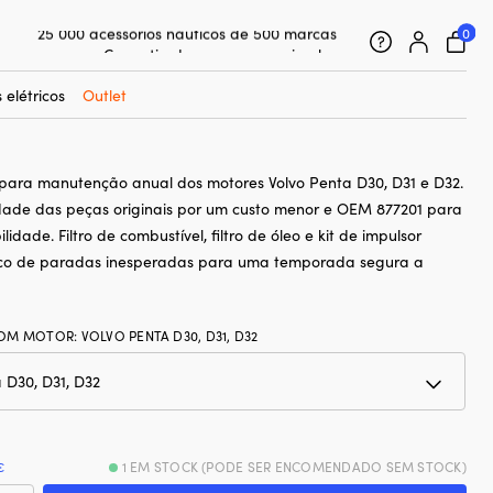
0
25 000 acessórios náuticos de 500 marcas
erviço Orbitrade 877201, para Volvo
Garantia de preço super simples
30, D31, D32
Clientes super satisfeitos – 4,7/5 no Trustpilot
 elétricos
Outlet
o para manutenção anual dos motores Volvo Penta D30, D31 e D32.
ade das peças originais por um custo menor e OEM 877201 para
ilidade. Filtro de combustível, filtro de óleo e kit de impulsor
sco de paradas inesperadas para uma temporada segura a
COM MOTOR
:
VOLVO PENTA D30, D31, D32
€
1 EM STOCK (PODE SER ENCOMENDADO SEM STOCK)