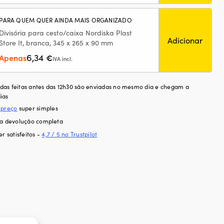
PARA QUEM QUER AINDA MAIS ORGANIZADO
Divisória para cesto/caixa Nordiska Plast
Adicionar
Store It, branca, 345 x 265 x 90 mm
6,34
Apenas
€
IVA incl.
as feitas antes das 12h30 são enviadas no mesmo dia e chegam a
ias
 preço
super simples
ra devolução completa
er satisfeitos -
4,7 / 5 no Trustpilot