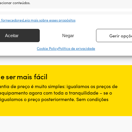
ecionar conteúdos.
id=23201
sos
Semp
8 fornecedores
Leia mais sobre esses propósitos
rresponder e combinar dados de outras fontes de dados, Ligar
ivos diferentes, Identificar dispositivos com base em informações
Gerir opçõ
Aceitar
Negar
tidas automaticamente.
Cookie Policy
Política de privacidade
ir a segurança, evitar e detectar a fraude, e corrigir erros,
ibilizar e apresentar publicidade e conteúdos, Guardar e
Semp
car opções de privacidade.
 ser mais fácil
ntia de preço é muito simples: igualamos os preços de
 equipamento agora com toda a tranquilidade – se o
, igualamos o preço posteriormente. Sem condições