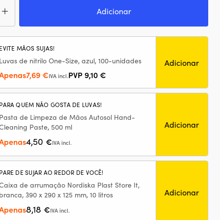
ntidade
Adicionar
iço
itrade
EVITE MÃOS SUJAS!
01,
Luvas de nitrilo One-Size, azul, 100-unidades
Adicionar
a
O
O
Apenas
7,69
€
PVP
9,10
€
o
IVA incl.
ta
preço
preço
,
original
atual
PARA QUEM NÃO GOSTA DE LUVAS!
era:
é:
9,10 €.
7,69 €.
Pasta de Limpeza de Mãos Autosol Hand-
Adicionar
Cleaning Paste, 500 ml
4,50
Apenas
€
IVA incl.
PARE DE SUJAR AO REDOR DE VOCÊ!
Caixa de arrumação Nordiska Plast Store It,
Adicionar
branca, 390 x 290 x 125 mm, 10 litros
8,18
Apenas
€
IVA incl.