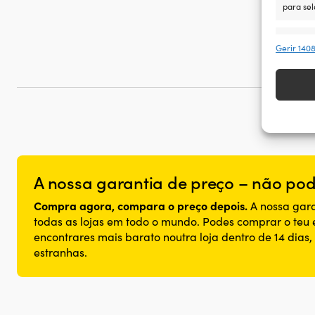
para sel
Recur
Gerir 140
Fazer co
disposit
transmi
Garant
Dispon
comuni
A nossa garantia de preço – não pode
Compra agora, compara o preço depois.
A nossa gara
todas as lojas em todo o mundo. Podes comprar o teu
encontrares mais barato noutra loja dentro de 14 dias
estranhas.