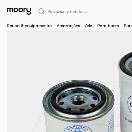
Para motores
–
Peças de manutenção
–
Kits de serviço
–
Kit de 
Pesquisar
por:
Roupa & equipamentos
Amarrações
Vela
Para barco
Par