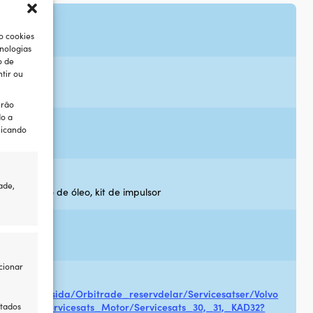
s
o cookies
nologias
o de
tir ou
erão
do a
licando
ade,
stível, filtro de óleo, kit de impulsor
6
cionar
ABRICANTE
s.se/sv/Startsida/Orbitrade_reservdelar/Servicesatser/Volvo
itados
cesatser/Servicesats_Motor/Servicesats_30,_31,_KAD32?