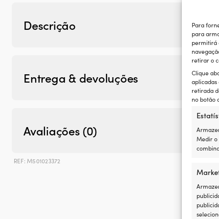
Descrição
Para forn
para arma
permitirá
navegação 
retirar o
Clique ab
Entrega & devoluções
aplicadas
retirada d
no botão d
Estatís
Avaliações (0)
Armazen
Medir o
combina
REF:
M501023372
Categor
Marke
Armazena
publicid
publicid
selecion