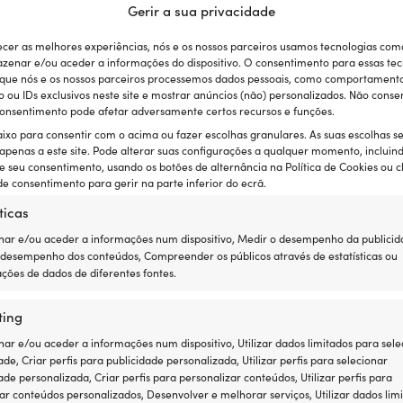
Gerir a sua privacidade
Detalhe
ecer as melhores experiências, nós e os nossos parceiros usamos tecnologias com
zenar e/ou aceder a informações do dispositivo. O consentimento para essas tec
 que nós e os nossos parceiros processemos dados pessoais, como comportament
PESO
ou IDs exclusivos neste site e mostrar anúncios (não) personalizados. Não consen
 consentimento pode afetar adversamente certos recursos e funções.
1023 g
aixo para consentir com o acima ou fazer escolhas granulares. As suas escolhas s
 apenas a este site. Pode alterar suas configurações a qualquer momento, incluin
MARCA
e seu consentimento, usando os botões de alternância na Política de Cookies ou c
Orbitrade
e consentimento para gerir na parte inferior do ecrã.
ticas
INCLUÍDO
ar e/ou aceder a informações num dispositivo, Medir o desempenho da publicid
Filtro de combu
 desempenho dos conteúdos, Compreender os públicos através de estatísticas ou
ções de dados de diferentes fontes.
EAN
ias:
Kits de serviço
,
Para motores
,
Peças de manutenção
733286902877
ting
r e/ou aceder a informações num dispositivo, Utilizar dados limitados para sele
LINK PARA O F
ade, Criar perfis para publicidade personalizada, Utilizar perfis para selecionar
ade personalizada, Criar perfis para personalizar conteúdos, Utilizar perfis para
https://frigu
ar conteúdos personalizados, Desenvolver e melhorar serviços, Utilizar dados lim
_Penta_servi