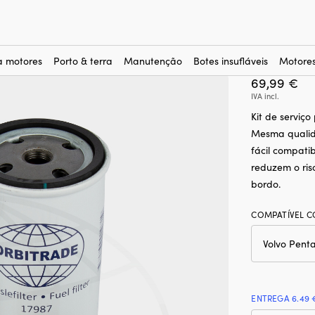
serviço Orbitrade 877201, para Volvo Penta D30, D31, D32
Kit de s
Penta D
a motores
Porto & terra
Manutenção
Botes insufláveis
Motores
69,99
€
IVA incl.
Kit de serviç
Mesma qualid
fácil compatib
reduzem o ri
bordo.
COMPATÍVEL 
ENTREGA 6.49 