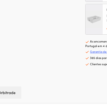
As encomend
Portugal em 4 d
Garantia de
365 dias pa
Clientes sup
Orbitrade