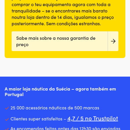
comprar o teu equipamento agora com toda a
tranquilidade – se o encontrares mais barato
noutra loja dentro de 14 dias, igualamos o preço
posteriormente. Sem condições estranhas.
Sabe mais sobre a nossa garantia de
preço
A maior loja náutica da Suécia – agora também em
Portugal
25 000 acessórios náuticos de 500 marcas
4,7 / 5 no Trustpilot
Clientes super satisfeitos –
As encomendas feitas antes das 12h30 são enviadas