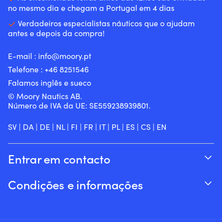
no mesmo dia e chegam a Portugal em 4 dias
Verdadeiros especialistas náuticos que o ajudam
antes e depois da compra!
E-mail :
info@moory.pt
Telefone :
+46 8251
546
Falamos inglês e sueco
© Moory Nautics AB.
Número de IVA da UE: SE559238939801.
SV
|
DA
|
DE
|
NL
|
FI
|
FR
|
IT
|
PL
|
ES
|
CS
|
EN
Entrar em contacto
Acompanhar o seu pedido
Condições e informações
Sobre a Moory
Garantia de preço
Por telefone 8h-20h (+46 8251546 – Inglês)
Envio & entrega