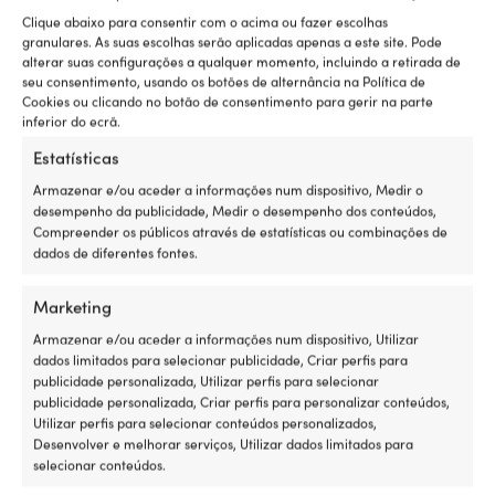
Clique abaixo para consentir com o acima ou fazer escolhas
Clientes super satisfeitos -
4,7 / 5 no Trustpilot
granulares. As suas escolhas serão aplicadas apenas a este site. Pode
alterar suas configurações a qualquer momento, incluindo a retirada de
Departamentos relacionados
seu consentimento, usando os botões de alternância na Política de
Cookies ou clicando no botão de consentimento para gerir na parte
inferior do ecrã.
Estatísticas
Kits de serviço para motores de barco & rabeta
Armazenar e/ou aceder a informações num dispositivo, Medir o
desempenho da publicidade, Medir o desempenho dos conteúdos,
Compreender os públicos através de estatísticas ou combinações de
dados de diferentes fontes.
Descrição
Marketing
Armazenar e/ou aceder a informações num dispositivo, Utilizar
dados limitados para selecionar publicidade, Criar perfis para
publicidade personalizada, Utilizar perfis para selecionar
publicidade personalizada, Criar perfis para personalizar conteúdos,
Entrega & devoluções
Utilizar perfis para selecionar conteúdos personalizados,
Desenvolver e melhorar serviços, Utilizar dados limitados para
selecionar conteúdos.