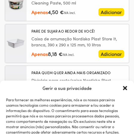
Cleaning Paste, 500 ml
128377-
12530
4,50
Apenas
€
Adicionar
IVA incl.
/
128990-
42200,
PARE DE SUJAR AO REDOR DE VOCÊ!
para
Yanmar
Caixa de arrumação Nordiska Plast Store It,
2YM,
branca, 390 x 290 x 125 mm, 10 litros
3GM30,
8,18
Apenas
€
Adicionar
IVA incl.
3YM
PARA QUEM QUER AINDA MAIS ORGANIZADO
Divisória para cesto/caixa Nordiska Plast
Store It, branca, 345 x 265 x 90 mm
Gerir a sua privacidade
6,34
Apenas
€
Adicionar
IVA incl.
Para fornecer as melhores experiências, nós e os nossos parceiros
usamos tecnologias como cookies para armazenar e/ou aceder a
informações do dispositivo. O consentimento para essas tecnologias
As encomendas feitas antes das 12h30 são enviadas no mesmo dia e
permitirá que nós e os nossos parceiros processemos dados pessoais,
chegam a Portugal em 4 dias
como comportamento de navegação ou IDs exclusivos neste site e
Garantia de preço
super simples
mostrar anúncios (não) personalizados. Não consentir ou retirar o
consentimento pode afetar adversamente certos recursos e funções.
365 dias para devolução completa