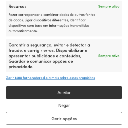
Avaliações (3)
Recursos
Sempre ativo
Fazer corresponder e combinar dados de outras fontes
de dados, Ligar dispositivos diferentes, Identificar
REF:
Categorias:
Kits de serviço
,
Para motores
,
Peças de
M501023361
manutenção
dispositivos com base em informações transmitidas
automaticamente.
Garantir a segurança, evitar e detectar a
Detalhes
fraude, e corrigir erros, Disponibilizar e
apresentar publicidade e conteúdos,
Sempre ativo
Guardar e comunicar opções de
PESO
privacidade.
982 g
Gerir 1408 fornecedores
Leia mais sobre esses propósitos
MARCA
Orbitrade
Aceitar
Negar
INCLUÍDO
Filtro de combustível, filtro de óleo, filtro de ar, kit de
Gerir opções
impulsor