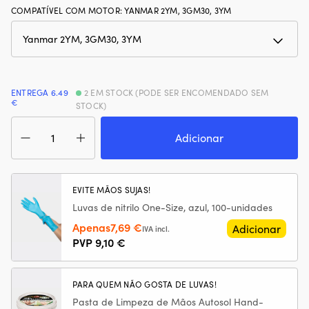
COMPATÍVEL COM MOTOR
:
YANMAR 2YM, 3GM30, 3YM
ENTREGA 6.49
2 EM STOCK (PODE SER ENCOMENDADO SEM
€
STOCK)
Quantidade
de
Adicionar
Kit
de
serviço
Orbitrade
EVITE MÃOS SUJAS!
104500-
Luvas de nitrilo One-Size, azul, 100-unidades
55710
O
O
Apenas
7,69
€
/
Adicionar
IVA incl.
119305-
preço
preço
PVP
9,10
€
35151
original
atual
/
era:
é:
128270-
PARA QUEM NÃO GOSTA DE LUVAS!
9,10 €.
7,69 €.
12540
Pasta de Limpeza de Mãos Autosol Hand-
/