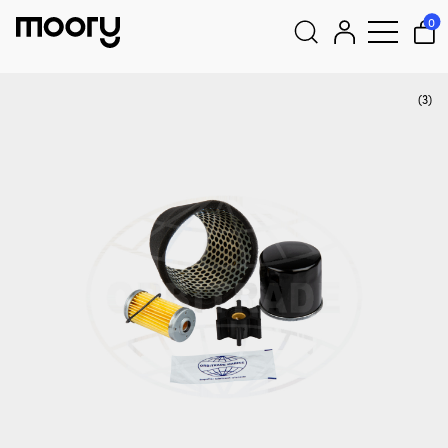
Para motores
–
Peças de manutenção
–
Kits de serviço
–
Kit de
0
serviço Orbitrade 104500-55710 / 119305-35151 / 128270-12540 /
128377-12530 / 128990-42200, para Yanmar 2YM, 3GM30, 3YM
Pesquisar
(3)
por: