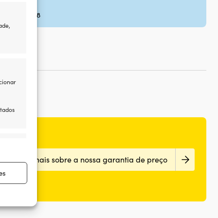
parafuso: M8
ade,
cionar
itados
re ativo
Sabe mais sobre a nossa garantia de preço
es
re ativo