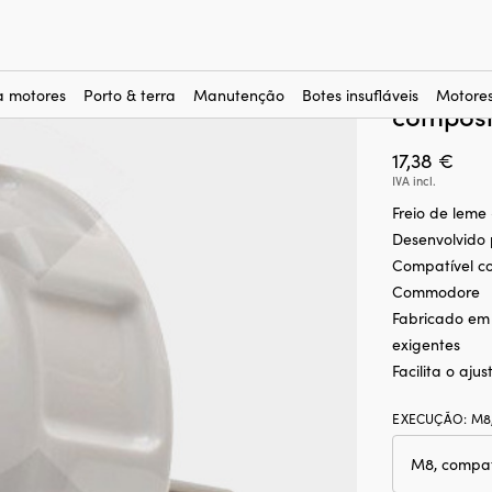
reio de leme para veleiro Lewmar, M8, compatível com Folding & C
Freio de
compatí
a motores
Porto & terra
Manutenção
Botes insufláveis
Motores
compósi
17,38
€
IVA incl.
Freio de leme 
Desenvolvido
Compatível co
Commodore
Fabricado em
exigentes
Facilita o aj
EXECUÇÃO
:
M8