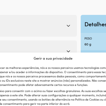
Detalhe
PESO
60 g
MARCA
Gerir a sua privacidade
Lewmar
ecer as melhores experiências, nós e os nossos parceiros usamos tecnologias com
zenar e/ou aceder a informações do dispositivo. O consentimento para essas tec
PRINCIPAIS CA
 que nós e os nossos parceiros processemos dados pessoais, como comportament
Compatível c
ou IDs exclusivos neste site e mostrar anúncios (não) personalizados. Não consen
 consentimento pode afetar adversamente certos recursos e funções.
EAN
aixo para consentir com o acima ou fazer escolhas granulares. As suas escolhas s
Categorias:
Acessórios
,
Direções
,
Volantes náuticos
 apenas a este site. Pode alterar suas configurações a qualquer momento, incluin
743683510373
e seu consentimento, usando os botões de alternância na Política de Cookies ou c
e consentimento para gerir na parte inferior do ecrã.