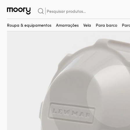
Para embarcação
–
Direções
–
Volantes náuticos
–
Acessórios
–
F
Pesquisar
por:
Roupa & equipamentos
Amarrações
Vela
Para barco
Par