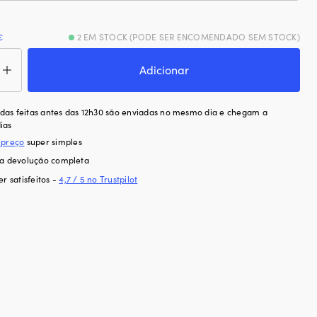
€
2 EM STOCK (PODE SER ENCOMENDADO SEM STOCK)
ntidade
Adicionar
o
e
as feitas antes das 12h30 são enviadas no mesmo dia e chegam a
a
ias
iro
 preço
super simples
mar,
ra devolução completa
patível
er satisfeitos -
4,7 / 5 no Trustpilot
ing
modore,
pósito