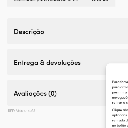
Descrição
Entrega & devoluções
Para forn
para arma
Avaliações (0)
permitirá
navegação 
retirar o
Clique ab
REF:
M401014033
aplicadas
retirada d
no botão d