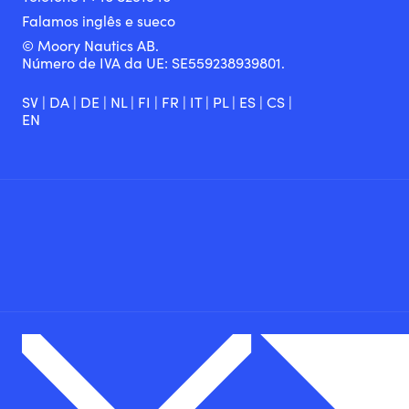
Falamos inglês e sueco
© Moory Nautics AB.
Número de IVA da UE: SE559238939801.
SV
|
DA
|
DE
|
NL
|
FI
|
FR
|
IT
|
PL
|
ES
|
CS
|
EN