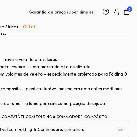
ommodore, compósito
0
25 000 acessórios náuticos de 500 marcas
 leme para veleiro Lewmar, M8,
Garantia de preço super simples
vel com Folding & Commodore,
Clientes super satisfeitos – 4,7/5 no Trustpilot
 elétricos
Outlet
to
– trava o volante em veleiros
 pela Lewmar – uma marca de alta qualidade
m volantes de veleiro – especialmente projetado para Folding &
 compósito – plástico durável mesmo em ambientes marítimos
uste do rumo – o leme permanece na posição desejada
, COMPATÍVEL COM FOLDING & COMMODORE, COMPÓSITO