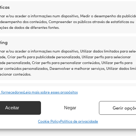
DIMENSÕES
ticas
Tamanho do 
ar e/ou aceder a informações num dispositivo, Medir o desempenho da publicid
 desempenho dos conteúdos, Compreender os públicos através de estatísticas ou
ções de dados de diferentes fontes.
ting
r e/ou aceder a informações num dispositivo, Utilizar dados limitados para sele
ade, Criar perfis para publicidade personalizada, Utilizar perfis para selecionar
ade personalizada, Criar perfis para personalizar conteúdos, Utilizar perfis para
ar conteúdos personalizados, Desenvolver e melhorar serviços, Utilizar dados lim
ecionar conteúdos.
 ser mais fácil
sos
Semp
8 fornecedores
Leia mais sobre esses propósitos
ntia de preço é muito simples: igualamos os preços de
rresponder e combinar dados de outras fontes de dados, Ligar
 equipamento agora com toda a tranquilidade – se o
ivos diferentes, Identificar dispositivos com base em informações
Gerir opçõ
Aceitar
Negar
, igualamos o preço posteriormente. Sem condições
tidas automaticamente.
Cookie Policy
Política de privacidade
ir a segurança, evitar e detectar a fraude, e corrigir erros,
ibilizar e apresentar publicidade e conteúdos, Guardar e
Semp
car opções de privacidade.