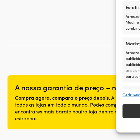
Estatís
Armazen
Medir o
combina
Marke
Armazena
publicid
publicid
selecion
para sel
A nossa garantia de preço – não pode
Recur
Gerir 140
Compra agora, compara o preço depois.
A nossa gara
Fazer co
todas as lojas em todo o mundo. Podes comprar o teu
disposit
encontrares mais barato noutra loja dentro de 14 dias
transmi
estranhas.
Garant
Dispon
comuni