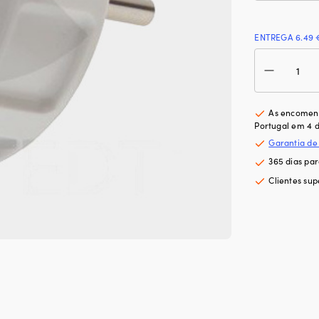
ENTREGA 6.49 
Qua
de
Frei
de
lem
As encomend
par
Portugal em 4 d
vele
Garantia de
Lew
365 dias pa
M8,
com
Clientes sup
com
Fold
&
Com
com