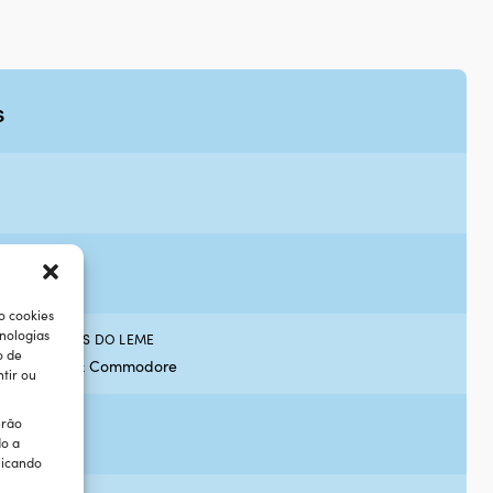
s
o cookies
nologias
RACTERÍSTICAS DO LEME
o de
om Folding & Commodore
tir ou
erão
do a
licando