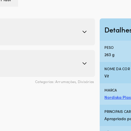
Detalhe
PESO
263 g
NOME DA COR 
Vit
Categorias:
Arrumações
,
Divisórias
MARCA
Nordiska Plas
PRINCIPAIS C
Apropriado pa