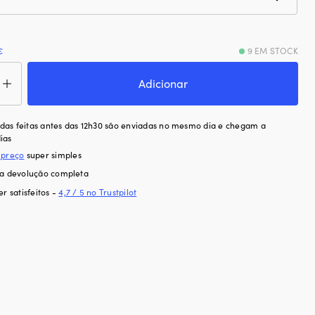
€
9 EM STOCK
ntidade
Adicionar
sória
a
o/caixa
as feitas antes das 12h30 são enviadas no mesmo dia e chegam a
diska
ias
t
 preço
super simples
e
ra devolução completa
nca,
er satisfeitos -
4,7 / 5 no Trustpilot