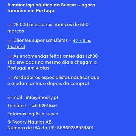
A maior loja náutica da Suécia – agora
também em Portugal
25 000 acessórios náuticos de 500
marcas
Clientes super satisfeitos –
4,7 / 5 no
Trustpilot
As encomendas feitas antes das 12h30
são enviadas no mesmo dia e chegam a
Portugal em 4 dias
Verdadeiros especialistas náuticos que
o ajudam antes e depois da compra!
E-mail :
info@moory.pt
Telefone :
+46 8251
546
Falamos inglês e sueco
© Moory Nautics AB.
Número de IVA da UE: SE559238939801.