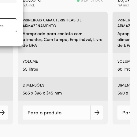
TOCK
8 EM STOCK
IVA incl.
IVA incl.
re ativo
PRINCIPAIS CARACTERÍSTICAS DE
PRINCIPAI
es
ARMAZENAMENTO
ARMAZEN
Apropriado para contato com
Apropria
alimentos, Com tampa, Empilhável, Livre
alimentos
de BPA
de BPA
re ativo
VOLUME
VOLUME
55 litros
60 litros
DIMENSÕES
DIMENSÕE
585 x 398 x 345 mm
590 x 395
Para o produto
Para o