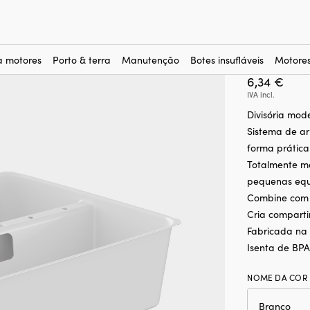
diska Plast Store It, branca, 345 x 265 x 90 mm
Divisóri
It, bran
a motores
Porto & terra
Manutenção
Botes insufláveis
Motores
6,34
€
IVA incl.
Divisória mod
Sistema de a
forma prática
Totalmente mo
pequenas equ
Combine com St
Cria compart
Fabricada na 
Isenta de BPA
NOME DA COR 