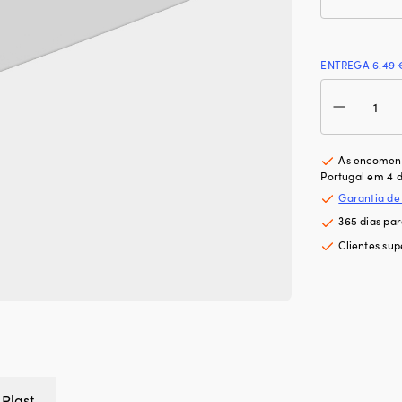
ENTREGA 6.49 
Qua
de
Divi
par
cest
As encomend
Nor
Portugal em 4 d
Plas
Garantia de
Stor
365 dias pa
It,
bra
Clientes sup
345
x
265
x
90
mm
 Plast