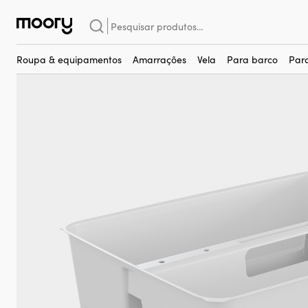
Para embarcação
–
Arrumações
–
Divisória para cesto/caixa Nor
Pesquisar
por:
Roupa & equipamentos
Amarrações
Vela
Para barco
Par