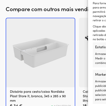
Para forn
Compare com outros mais vendidos e
para arma
permitirá
navegação 
retirar o
Clique ab
aplicadas
retirada d
no botão d
Estatís
Armazen
Medir o
combina
Marke
Armazena
publicid
publicid
Divisória para cesto/caixa Nordiska
Caixa de arru
selecion
Plast Store It, branca, 345 x 265 x 90
Store It, preta
para sel
mm
litros
6,34
€
18,30
€