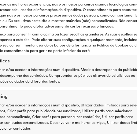
ecer as melhores experiências, nós e os nossos parceiros usamos tecnologias com
m
caixas plásticas para armazenamento
zenar e/ou aceder a informações do dispositivo. O consentimento para essas tec
 que nós e os nossos parceiros processemos dados pessoais, como comportament
ou IDs exclusivos neste site e mostrar anúncios (não) personalizados. Não consen
 consentimento pode afetar adversamente certos recursos e funções.
aixo para consentir com o acima ou fazer escolhas granulares. As suas escolhas s
 apenas a este site. Pode alterar suas configurações a qualquer momento, incluin
e seu consentimento, usando os botões de alternância na Política de Cookies ou c
e consentimento para gerir na parte inferior do ecrã.
ticas
ar e/ou aceder a informações num dispositivo, Medir o desempenho da publicid
 desempenho dos conteúdos, Compreender os públicos através de estatísticas ou
ções de dados de diferentes fontes.
ting
r e/ou aceder a informações num dispositivo, Utilizar dados limitados para sele
ade, Criar perfis para publicidade personalizada, Utilizar perfis para selecionar
ade personalizada, Criar perfis para personalizar conteúdos, Utilizar perfis para
mação Nordiska Plast
Caixa de arrumação Nordiska Plast
ar conteúdos personalizados, Desenvolver e melhorar serviços, Utilizar dados lim
, 590 x 395 x 360 mm, 60
Store It, preta, 590 x 395 x 245 mm, 
ecionar conteúdos.
litros
14,62
€