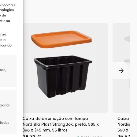
o cookies
nologias
o de
tir ou
erão
do a
licando
ade,
cionar
Caixa de arrumação com tampa
Caixa de
itados
40
Nordiska Plast StrongBox, preta, 585 x
Nordiska P
398 x 345 mm, 55 litros
590 x 395 
28,33
€
25,57
€