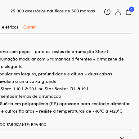
0
25 000 acessórios náuticos de 500 marcas
a para cesto/caixa Nordiska Plast Store
Garantia de preço super simples
ca, 345 x 265 x 90 mm
Clientes super satisfeitos – 4,7/5 no Trustpilot
 elétricos
Outlet
erna com pega – para os cestos de arrumação Store It
rrumação modular com 6 tamanhos diferentes – armazene de
 e elegante
dular em largura, profundidade e altura – duas caixas
ivalem a uma caixa grande
ore It 10 L & 20 L ou Star Basket 13 L & 19 L
imentos internos de arrumação
Suécia em polipropileno (PP) aprovado para contacto alimentar
 e outros ftalatos – resiste a temperaturas de -40°C a +120°C
DO FABRICANTE
:
BRANCO