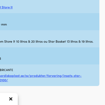
 Store It
90 mm
Store It 10 litros & 20 litros ou Star Basket 13 litros & 19 litros.
3
ABRICANTE
ordiskaplast.se/sv/produkter/forvaring/insats-star-
0100/