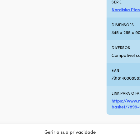
SÉRIE
Nordiska Plast
DIMENSÕES
345 x 265 x 
DIVERSOS
Compatível com 
EAN
731814000858
LINK PARA O F
https://www.n
basket/7899-
Gerir a sua privacidade