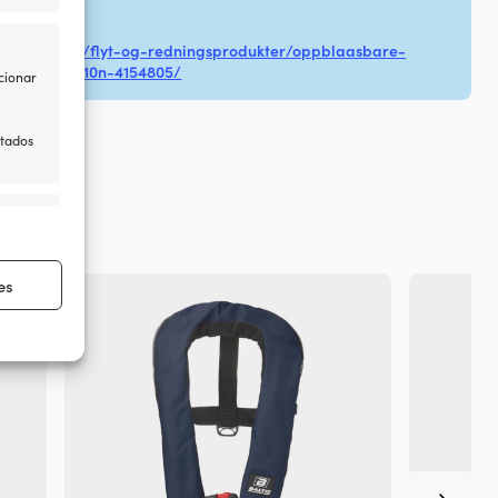
ABRICANTE
.no/no/shop/flyt-og-redningsprodukter/oppblaasbare-
afe-junior-110n-4154805/
cionar
itados
re ativo
cos
es
re ativo