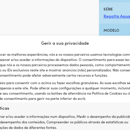
SÉRIE
Regatta Aqu
MODELO
Regatta Aqua
Gerir a sua privacidade
TAMANHO DE 
ecer as melhores experiências, nós e os nossos parceiros usamos tecnologias com
24 gram
zenar e/ou aceder a informações do dispositivo. O consentimento para essas tec
 que nós e os nossos parceiros processemos dados pessoais, como comportament
ou IDs exclusivos neste site e mostrar anúncios (não) personalizados. Não consen
INCLUÍDO
 consentimento pode afetar adversamente certos recursos e funções.
Cartucho de 
aixo para consentir com o acima ou fazer escolhas granulares. As suas escolhas s
 apenas a este site. Pode alterar suas configurações a qualquer momento, incluin
e seu consentimento, usando os botões de alternância na Política de Cookies ou c
ISO
e consentimento para gerir na parte inferior do ecrã.
12402-4
ticas
FLUTUABILIDA
ar e/ou aceder a informações num dispositivo, Medir o desempenho da publicid
110N
 desempenho dos conteúdos, Compreender os públicos através de estatísticas ou
ções de dados de diferentes fontes.