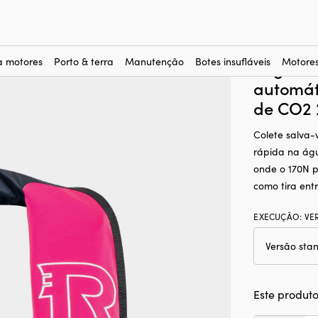
alva-vidas insufláveis
–
Coletes salva-vidas insufláveis automáticos
–
+ cartucho de CO2 24 gramas
Colete s
a motores
Porto & terra
Manutenção
Botes insufláveis
Motores
Regatta 
automáti
de CO2 
Colete salva-
rápida na águ
onde o 170N p
como tira entr
EXECUÇÃO
:
VE
Este produto