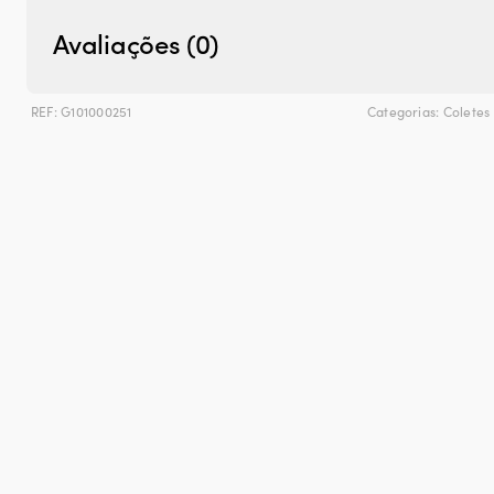
Avaliações (0)
REF:
G101000251
Categorias:
Coletes 