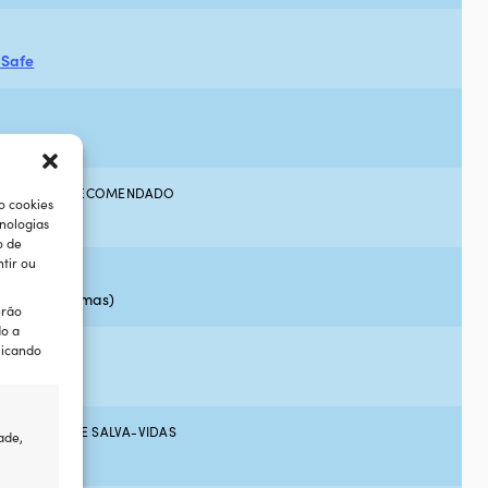
aSafe
Safe Junior
CARTUCHO RECOMENDADO
o cookies
nologias
o de
tir ou
CO2 (24 gramas)
erão
do a
licando
DE DO COLETE SALVA-VIDAS
ade,