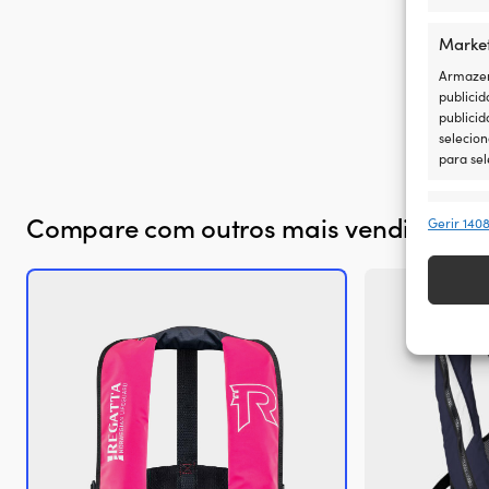
Marke
Armazena
publicid
publicid
selecion
para sel
Recur
Compare com outros mais vendidos e
Gerir 140
Fazer co
disposit
transmi
Garant
Dispon
comuni