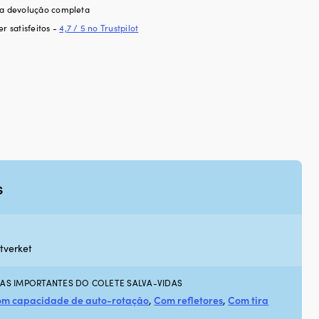
ra devolução completa
er satisfeitos -
4,7 / 5 no Trustpilot
s
tverket
CAS IMPORTANTES DO COLETE SALVA-VIDAS
m capacidade de auto-rotação
,
Com refletores
,
Com tira