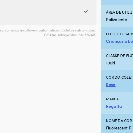
ÁREA DE UTILI
Polivalente
salva-vidas insufláveis automáticos
,
Coletes salva-vidas
,
O COLETE SAL
Coletes salva-vidas insufláveis
Crianças & b
CLASSE DE FLU
100N
COR DO COLET
Rosa
MARCA
Regatta
NOME DA COR 
Fluorescent P