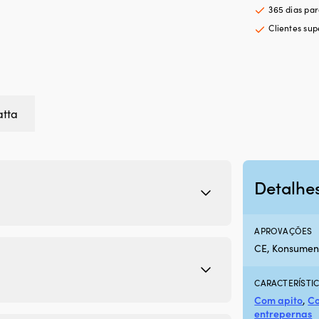
365 dias pa
Clientes sup
tta
Detalhe
APROVAÇÕES
CE, Konsumen
CARACTERÍSTI
Com apito
,
Co
entrepernas