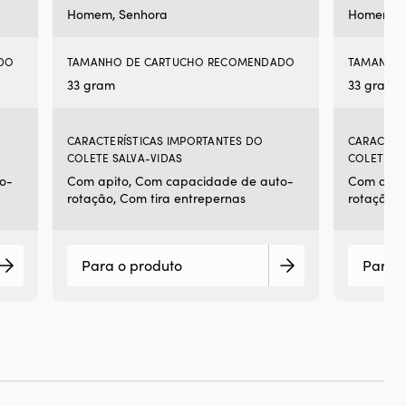
Homem, Senhora
Homem, S
DO
TAMANHO DE CARTUCHO RECOMENDADO
TAMANHO
33 gram
33 gram
CARACTERÍSTICAS IMPORTANTES DO
CARACTER
COLETE SALVA-VIDAS
COLETE SA
o-
Com apito, Com capacidade de auto-
Com apit
rotação, Com tira entrepernas
rotação, 
Para o produto
Para o