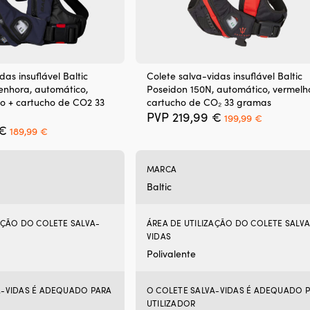
das insuflável Baltic
Colete salva-vidas insuflável Baltic
enhora, automático,
Poseidon 150N, automático, vermelh
o + cartucho de CO2 33
cartucho de CO₂ 33 gramas
O
O
PVP
219,99
€
199,99
€
O
O
preço
preço
€
189,99
€
preço
preço
original
atual
original
atual
era:
é:
era:
é:
219,99 €.
199,99 €.
MARCA
219,99 €.
189,99 €.
Baltic
AÇÃO DO COLETE SALVA-
ÁREA DE UTILIZAÇÃO DO COLETE SALVA
VIDAS
Polivalente
A-VIDAS É ADEQUADO PARA
O COLETE SALVA-VIDAS É ADEQUADO 
UTILIZADOR