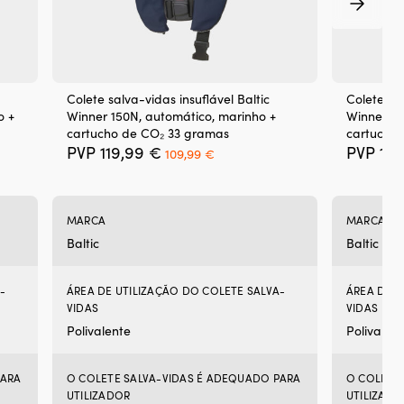
Colete salva-vidas insuflável Baltic
Colete sal
o +
Winner 150N, automático, marinho +
Winner 15
cartucho de CO₂ 33 gramas
cartucho
O
O
PVP
119,99
€
PVP
119
109,99
€
preço
preço
original
atual
era:
é:
119,99 €.
109,99 €.
MARCA
MARCA
Baltic
Baltic
-
ÁREA DE UTILIZAÇÃO DO COLETE SALVA-
ÁREA DE U
VIDAS
VIDAS
Polivalente
Polivalen
PARA
O COLETE SALVA-VIDAS É ADEQUADO PARA
O COLETE
UTILIZADOR
UTILIZADO