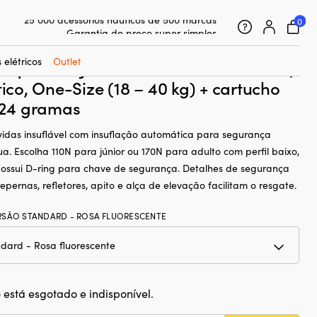
Colete salva-vidas insuflável para crianças Regatta AquaSafe
0
25 000 acessórios náuticos de 500 marcas
Garantia de preço super simples
alva-vidas insuflável para crianças
Clientes super satisfeitos – 4,7/5 no Trustpilot
 elétricos
Outlet
AquaSafe Junior 110N Fluorescent Pink,
co, One-Size (18 – 40 kg) + cartucho
24 gramas
vidas insuflável com insuflação automática para segurança
a. Escolha 110N para júnior ou 170N para adulto com perfil baixo,
ossui D-ring para chave de segurança. Detalhes de segurança
epernas, refletores, apito e alça de elevação facilitam o resgate.
RSÃO STANDARD - ROSA FLUORESCENTE
 está esgotado e indisponível.