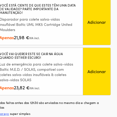
VOCÊ ESTÁ CIENTE DE QUE ESTES TÊM UMA DATA
DE VALIDADE? PARTE IMPORTANTE DA
MANUTENÇÃO!
Disparador para colete salva-vidas
Adicionar
insuflável Baltic UML MK5 Cartridge United
Moulders
21,98
Apenas
€
IVA incl.
VOCÊ VAI QUERER ESTE SE CAIR NA ÁGUA
QUANDO ESTIVER ESCURO!
Luz de emergência para colete salva-vidas
Baltic M.E.D. / SOLAS, compatível com
Adicionar
coletes salva-vidas insufláveis & coletes
salva-vidas SOLAS
23,82
Apenas
€
IVA incl.
as feitas antes das 12h30 são enviadas no mesmo dia e chegam a
ias
 preço
super simples