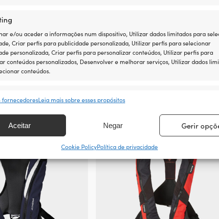
LINK PARA O F
ting
https://aapw
vester/aquas
r e/ou aceder a informações num dispositivo, Utilizar dados limitados para sele
ade, Criar perfis para publicidade personalizada, Utilizar perfis para selecionar
ade personalizada, Criar perfis para personalizar conteúdos, Utilizar perfis para
ar conteúdos personalizados, Desenvolver e melhorar serviços, Utilizar dados lim
ecionar conteúdos.
sos
Semp
m
coletes salva-vidas insufláveis automáti
8 fornecedores
Leia mais sobre esses propósitos
rresponder e combinar dados de outras fontes de dados, Ligar
ivos diferentes, Identificar dispositivos com base em informações
Gerir opçõ
Aceitar
Negar
tidas automaticamente.
Cookie Policy
Política de privacidade
ir a segurança, evitar e detectar a fraude, e corrigir erros,
ibilizar e apresentar publicidade e conteúdos, Guardar e
Semp
car opções de privacidade.