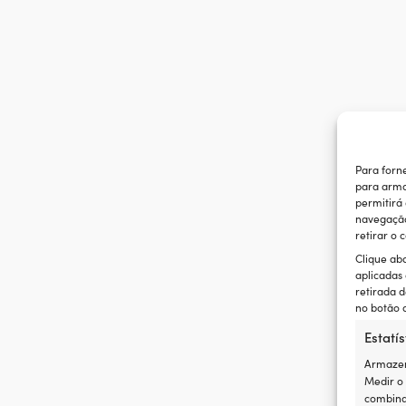
Para forn
para arma
permitirá
navegação 
retirar o
Clique ab
aplicadas
retirada d
no botão d
Estatís
Armazen
Medir o
combina