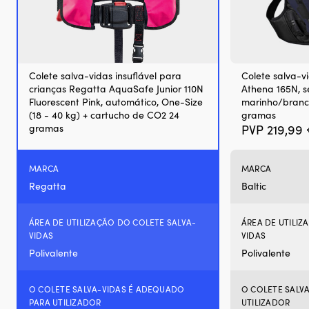
Colete salva-vidas insuflável para
Colete salva-vi
crianças Regatta AquaSafe Junior 110N
Athena 165N, s
Fluorescent Pink, automático, One-Size
marinho/branc
(18 - 40 kg) + cartucho de CO2 24
gramas
gramas
PVP
219,99
MARCA
MARCA
Regatta
Baltic
ÁREA DE UTILIZAÇÃO DO COLETE SALVA-
ÁREA DE UTILIZ
VIDAS
VIDAS
Polivalente
Polivalente
O COLETE SALVA-VIDAS É ADEQUADO
O COLETE SALV
PARA UTILIZADOR
UTILIZADOR