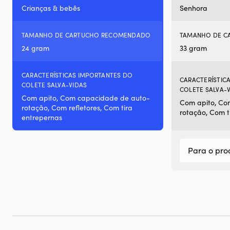
Crianças & bebês
Senhora
TAMANHO DE CARTUCHO RECOMENDADO
TAMANHO DE C
24 gram
33 gram
CARACTERÍSTICAS IMPORTANTES DO
CARACTERÍSTIC
COLETE SALVA-VIDAS
COLETE SALVA-
Com apito, Com capacidade de auto-
Com apito, Co
rotação, Com refletores, Com tira
rotação, Com t
entrepernas
Para o pro