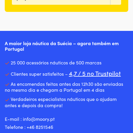
A maior loja náutica da Suécia – agora também em
Portugal
25 000 acessórios náuticos de 500 marcas
4,7 / 5 no Trustpilot
Clientes super satisfeitos –
As encomendas feitas antes das 12h30 são enviadas
no mesmo dia e chegam a Portugal em 4 dias
Verdadeiros especialistas náuticos que o ajudam
antes e depois da compra!
E-mail :
info@moory.pt
Telefone :
+46 8251
546