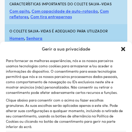
CARACTERÍSTICAS IMPORTANTES DO COLETE SALVA-VIDAS
Com apito
,
Com capacidade de auto-rotação
,
Com
refletores
,
Com tira entrepernas
O COLETE SALVA-VIDAS É ADEQUADO PARA UTILIZADOR
Homem
,
Senhora
Gerir a sua privacidade
ÁREA DE UTILIZAÇÃO DO COLETE SALVA-VIDAS
Polivalente
Para fornecer as melhores experiências, nós e os nossos parceiros
usamos tecnologias como cookies para armazenar e/ou aceder a
informações do dispositivo. O consentimento para essas tecnologias
CLASSE DE FLUTUABILIDADE DO COLETE SALVA-VIDAS
permitirá que nós e os nossos parceiros processemos dados pessoais,
100N
como comportamento de navegação ou IDs exclusivos neste site e
mostrar anúncios (não) personalizados. Não consentir ou retirar o
consentimento pode afetar adversamente certos recursos e funções.
COR DO COLETE SALVA-VIDAS
Clique abaixo para consentir com o acima ou fazer escolhas
Laranja
granulares. As suas escolhas serão aplicadas apenas a este site. Pode
alterar suas configurações a qualquer momento, incluindo a retirada de
seu consentimento, usando os botões de alternância na Política de
NOME DA COR DO FABRICANTE
Cookies ou clicando no botão de consentimento para gerir na parte
Orange
inferior do ecrã.