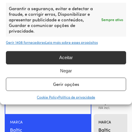
Garantir a segurança, evitar e detectar a
fraude, e corrigir erros, Disponibilizar e
apresentar publicidade e conteúdos,
Sempre ativo
Guardar e comunicar opções de
privacidade.
Gerir 1408 fornecedores
Leia mais sobre esses propósitos
Aceitar
Negar
Gerir opções
Colete salva-vidas Baltic Pro Sailor
Colete salva-vida
100N, laranja
Pro Sailor 100N, l
Cookie Policy
Política de privacidade
69,99
€
IVA incl.
MARCA
MARCA
Baltic
Baltic