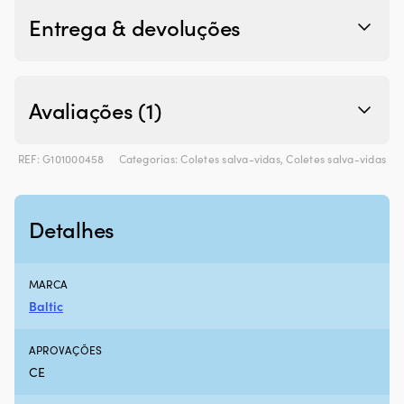
Entrega & devoluções
Avaliações (1)
REF:
G101000458
Categorias:
Coletes salva-vidas
,
Coletes salva-vidas
Detalhes
MARCA
Baltic
APROVAÇÕES
CE