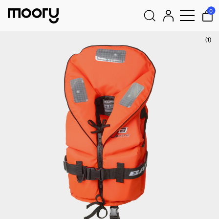
Equipamentos para tripulantes
–
Coletes salva-vidas
–
Coletes
0
salva-vidas
–
Colete salva-vidas Baltic Pro Sailor 100N, laranja
(1)
Pesquisar
por: