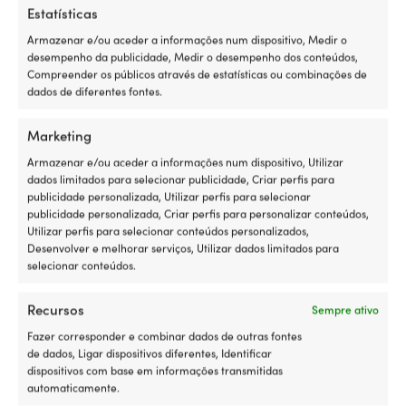
Estatísticas
MODELO
Armazenar e/ou aceder a informações num dispositivo, Medir o
Baltic Pro Sailor
desempenho da publicidade, Medir o desempenho dos conteúdos,
Compreender os públicos através de estatísticas ou combinações de
GARANTIA
dados de diferentes fontes.
5 anos
Marketing
FLUTUABILIDADE DO COLETE SALVA-VIDAS
Armazenar e/ou aceder a informações num dispositivo, Utilizar
100N
dados limitados para selecionar publicidade, Criar perfis para
publicidade personalizada, Utilizar perfis para selecionar
publicidade personalizada, Criar perfis para personalizar conteúdos,
LINK PARA O FABRICANTE
Utilizar perfis para selecionar conteúdos personalizados,
https://baltic.se/produkt/pro-sailor-flytvast/
Desenvolver e melhorar serviços, Utilizar dados limitados para
selecionar conteúdos.
Recursos
Sempre ativo
Compare com outros mais vendidos
Fazer corresponder e combinar dados de outras fontes
de dados, Ligar dispositivos diferentes, Identificar
em
coletes salva-vidas
dispositivos com base em informações transmitidas
automaticamente.