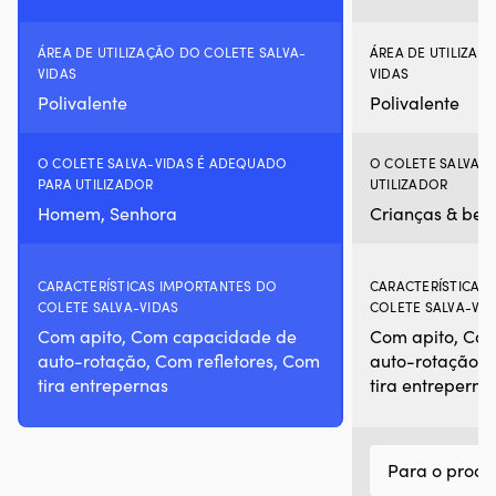
ÁREA DE UTILIZAÇÃO DO COLETE SALVA-
ÁREA DE UTILIZAÇ
VIDAS
VIDAS
Polivalente
Polivalente
O COLETE SALVA-VIDAS É ADEQUADO
O COLETE SALVA-
PARA UTILIZADOR
UTILIZADOR
Homem, Senhora
Crianças & beb
CARACTERÍSTICAS IMPORTANTES DO
CARACTERÍSTICAS
COLETE SALVA-VIDAS
COLETE SALVA-VID
Com apito, Com capacidade de
Com apito, Co
auto-rotação, Com refletores, Com
auto-rotação, 
tira entrepernas
tira entreperna
Para o produ