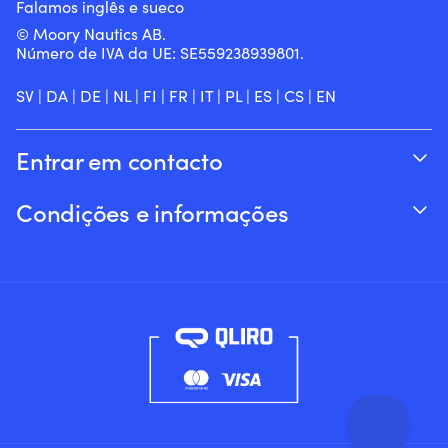
Falamos inglês e sueco
© Moory Nautics AB.
Número de IVA da UE: SE559238939801.
SV
|
DA
|
DE
|
NL
|
FI
|
FR
|
IT
|
PL
|
ES
|
CS
|
EN
Entrar em contacto
Acompanhar o seu pedido
Condições e informações
Sobre a Moory
Garantia de preço
Por telefone 8h-20h (+46 8251546 – Inglês)
Envio & entrega
Envie-nos um e-mail: info@moory.pt
Devoluções e reembolsos
Termos e Condições
Política de privacidade