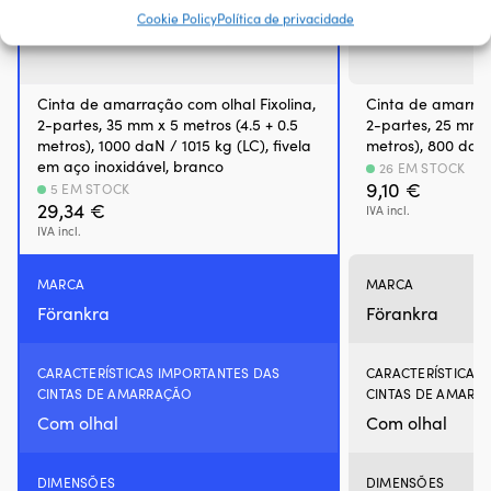
Cookie Policy
Política de privacidade
Cinta de amarração com olhal Fixolina,
Cinta de amarraçã
2-partes, 35 mm x 5 metros (4.5 + 0.5
2-partes, 25 mm x
metros), 1000 daN / 1015 kg (LC), fivela
metros), 800 daN 
em aço inoxidável, branco
26 EM STOCK
9,10
€
5 EM STOCK
29,34
€
IVA incl.
IVA incl.
MARCA
MARCA
Förankra
Förankra
CARACTERÍSTICAS IMPORTANTES DAS
CARACTERÍSTICAS
CINTAS DE AMARRAÇÃO
CINTAS DE AMARR
Com olhal
Com olhal
DIMENSÕES
DIMENSÕES