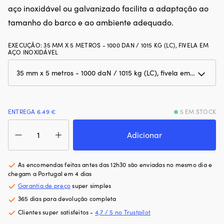
aço inoxidável ou galvanizado facilita a adaptação ao
tamanho do barco e ao ambiente adequado.
EXECUÇÃO
:
35 MM X 5 METROS - 1000 DAN / 1015 KG (LC), FIVELA EM
AÇO INOXIDÁVEL
ENTREGA 6.49 €
5 EM STOCK
Quantidade
de
Adicionar
Cinta
de
amarração
As encomendas feitas antes das 12h30 são enviadas no mesmo dia e
com
chegam a Portugal em 4 dias
olhal
Garantia de preço
super simples
Fixolina,
365 dias para devolução completa
2-
partes,
Clientes super satisfeitos -
4,7 / 5 no Trustpilot
35