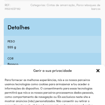
REF:
Categorias:
Cintas de amarração
,
Para reboques de
M501037192
barcos
Detalhes
PESO
555 g
COR
Branco
Gerir a sua privacidade
MARCA
Para fornecer as melhores experiências, nós e os nossos parceiros
Förankra
usamos tecnologias como cookies para armazenar e/ou aceder a
informações do dispositivo. O consentimento para essas tecnologias
permitirá que nós e os nossos parceiros processemos dados pessoais,
LARGURA DA CINTA DE AMARRAÇÃO
como comportamento de navegação ou IDs exclusivos neste site e
35 mm
mostrar anúncios (não) personalizados. Não consentir ou retirar o