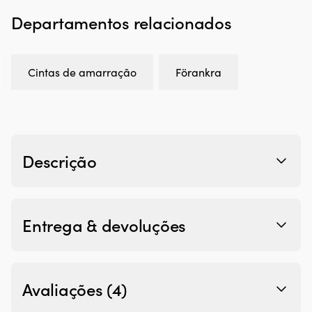
mm
Departamentos relacionados
x
5
metros
(4.5
Cintas de amarração
Förankra
+
0.5
metros),
1000
daN
/
1015
Descrição
kg
(LC),
fivela
em
aço
Entrega & devoluções
inoxidável,
branco
Avaliações (4)