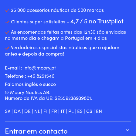
25 000 acessórios náuticos de 500 marcas
4,7 / 5 no Trustpilot
Clientes super satisfeitos –
As encomendas feitas antes das 12h30 são enviadas
no mesmo dia e chegam a Portugal em 4 dias
Verdadeiros especialistas náuticos que o ajudam
antes e depois da compra!
E-mail :
info@moory.pt
Telefone :
+46 8251
546
Falamos inglês e sueco
© Moory Nautics AB.
Número de IVA da UE: SE559238939801.
SV
|
DA
|
DE
|
NL
|
FI
|
FR
|
IT
|
PL
|
ES
|
CS
|
EN
Entrar em contacto