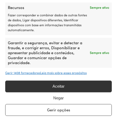
LINK PARA O FABRICANTE
Recursos
Sempre ativo
https://www.forankra.se/fixolina-2-delad-lc1000dan-
pollarogon-rostfri/
Fazer corresponder e combinar dados de outras fontes
de dados, Ligar dispositivos diferentes, Identificar
dispositivos com base em informações transmitidas
automaticamente.
Compare com outros mais vendidos
Garantir a segurança, evitar e detectar a
fraude, e corrigir erros, Disponibilizar e
em
cintas de amarração
apresentar publicidade e conteúdos,
Sempre ativo
Guardar e comunicar opções de
privacidade.
Gerir 1408 fornecedores
Leia mais sobre esses propósitos
Aceitar
Negar
Gerir opções