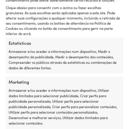
consentimento pode afetar adversamente certos recursos e funções.
COMPRIMENTO DA CINTA DE AMARRAÇÃO
Clique abaixo para consentir com o acima ou fazer escolhas
4 – 6 metros
granulares. As suas escolhas serão aplicadas apenas a este site. Pode
alterar suas configurações a qualquer momento, incluindo a retirada de
seu consentimento, usando os botões de alternância na Política de
MODELO
Cookies ou clicando no botão de consentimento para gerir na parte
Fixolina
inferior do ecrã.
Estatísticas
CARACTERÍSTICAS IMPORTANTES DAS CINTAS DE AMARRAÇÃO
Armazenar e/ou aceder a informações num dispositivo, Medir o
Com olhal
desempenho da publicidade, Medir o desempenho dos conteúdos,
Compreender os públicos através de estatísticas ou combinações de
dados de diferentes fontes.
EAN
7393347018344
Marketing
DIMENSÕES
Armazenar e/ou aceder a informações num dispositivo, Utilizar
dados limitados para selecionar publicidade, Criar perfis para
35 mm x 4,5 + 0,5 metros
publicidade personalizada, Utilizar perfis para selecionar
publicidade personalizada, Criar perfis para personalizar conteúdos,
DIVERSOS
Utilizar perfis para selecionar conteúdos personalizados,
Olhal: 0,30 metros
Desenvolver e melhorar serviços, Utilizar dados limitados para
selecionar conteúdos.