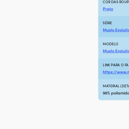
COR DAS ROUP
Preto
SÉRIE
Musto Evoluti
MODELO
Musto Evoluti
LINK PARA O F
https://www.
MATERIAL (DE
96% poliamida