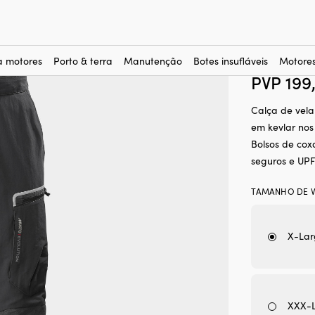
ela
–
Calças de vela
–
Homens
–
Calça de vela sem suspensórios Mus
Calça d
(1)
Evolutio
a motores
Porto & terra
Manutenção
Botes insufláveis
Motores
PVP
199
Calça de vela
em kevlar nos 
Bolsos de cox
seguros e UPF
TAMANHO DE V
X-Lar
XXX-L