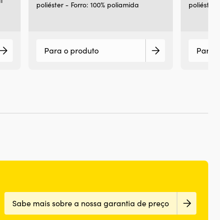
l
poliéster - Forro: 100% poliamida
poliéster 
Para o produto
Para o
Sabe mais sobre a nossa garantia de preço