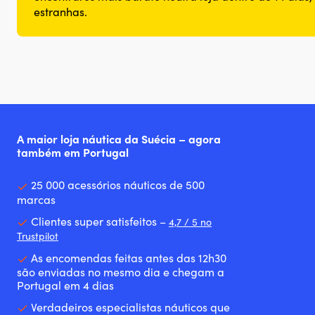
estranhas.
A maior loja náutica da Suécia – agora
também em Portugal
25 000 acessórios náuticos de 500
marcas
Clientes super satisfeitos –
4,7 / 5 no
Trustpilot
As encomendas feitas antes das 12h30
são enviadas no mesmo dia e chegam a
Portugal em 4 dias
Verdadeiros especialistas náuticos que