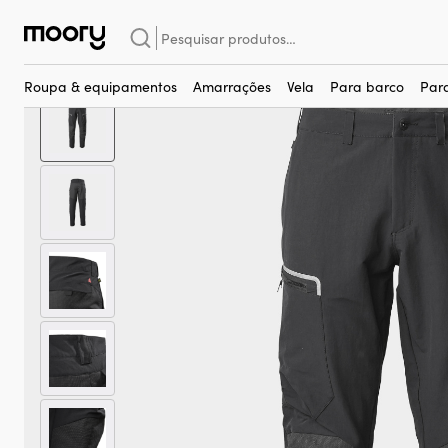
Equipamentos para tripulantes
–
Roupas náuticas
–
Roupas de v
Pesquisar
por:
Roupa & equipamentos
Amarrações
Vela
Para barco
Par