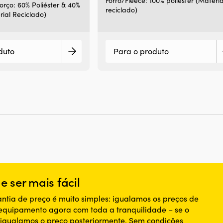
Forro/Fleece: 100% poliéster (Materia
orço: 60% Poliéster & 40%
reciclado)
rial Reciclado)
duto
Para o produto
 ser mais fácil
ntia de preço é muito simples: igualamos os preços de
 equipamento agora com toda a tranquilidade – se o
, igualamos o preço posteriormente. Sem condições