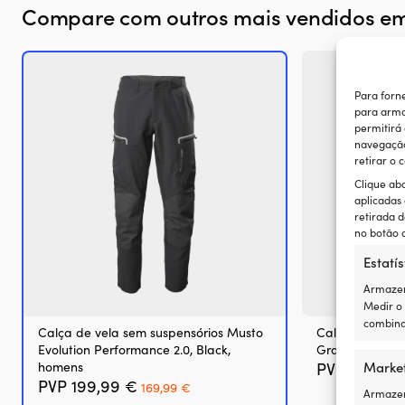
Compare com outros mais vendidos e
Para forn
para arma
permitirá
navegação 
retirar o
Clique ab
aplicadas
retirada d
no botão d
Estatís
Armazen
Medir o
combina
Calça de vela sem suspensórios Musto
Calça de vela 
Evolution Performance 2.0, Black,
Graphite, hom
Marke
homens
PVP
319,99
O
O
PVP
199,99
€
169,99
€
Armazena
preço
preço