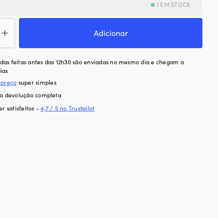
1 EM STOCK
ntidade
Adicionar
ça
as feitas antes das 12h30 são enviadas no mesmo dia e chegam a
ias
ensórios
 preço
super simples
to
ra devolução completa
ution
formance
er satisfeitos -
4,7 / 5 no Trustpilot
k,
ens