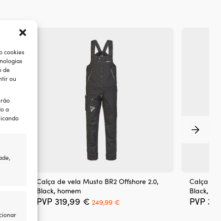
o cookies
nologias
o de
tir ou
erão
do a
licando
ade,
Calça de vela Musto BR2 Offshore 2.0,
Calça de 
Black, homem
Black, se
O
O
PVP
319,99
€
PVP
31
249,99
€
eço
preço
preço
cionar
al
original
atual