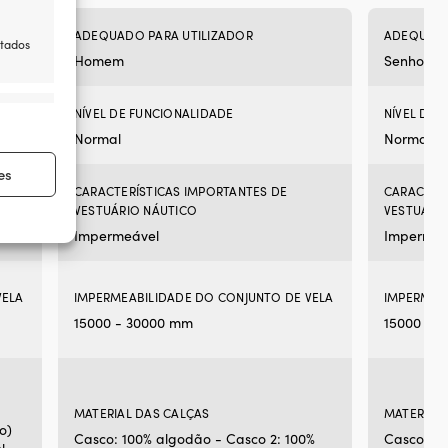
era:
é:
sde
319,99 €.
249,99 €.
ADEQUADO PARA UTILIZADOR
ADEQUADO
itados
,99 €.
Homem
Senhora
re ativo
NÍVEL DE FUNCIONALIDADE
NÍVEL DE 
Normal
Normal
es
CARACTERÍSTICAS IMPORTANTES DE
CARACTERÍ
VESTUÁRIO NÁUTICO
VESTUÁRI
Impermeável
Impermeá
re ativo
VELA
IMPERMEABILIDADE DO CONJUNTO DE VELA
IMPERMEA
15000 - 30000 mm
15000 - 
MATERIAL DAS CALÇAS
MATERIAL
o)
Casco: 100% algodão - Casco 2: 100%
Casco: 10