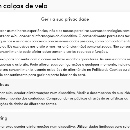
m
calças de vela
Gerir a sua privacidade
ecer as melhores experiências, nós e os nossos parceiros usamos tecnologias com
zenar e/ou aceder a informações do dispositivo. O consentimento para essas tec
 que nós e os nossos parceiros processemos dados pessoais, como comportament
ou IDs exclusivos neste site e mostrar anúncios (não) personalizados. Não consen
 consentimento pode afetar adversamente certos recursos e funções.
aixo para consentir com o acima ou fazer escolhas granulares. As suas escolhas s
 apenas a este site. Pode alterar suas configurações a qualquer momento, incluin
e seu consentimento, usando os botões de alternância na Política de Cookies ou c
e consentimento para gerir na parte inferior do ecrã.
ticas
ar e/ou aceder a informações num dispositivo, Medir o desempenho da publicid
 desempenho dos conteúdos, Compreender os públicos através de estatísticas ou
ções de dados de diferentes fontes.
Gill OS2 Offshore
Calça de vela Gill OS2 Offshore
em
Graphite, senhora
O
O
O
O
ting
€
PVP
319,99
€
desde
249,99
€
desde
249,99
€
preço
preço
preço
pr
r e/ou aceder a informações num dispositivo, Utilizar dados limitados para sele
original
atual
original
atu