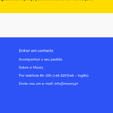
Entrar em contacto
Acompanhar o seu pedido
Sobre a Moory
Por telefone 8h-20h (+46 8251546 – Inglês)
Envie-nos um e-mail: info@moory.pt