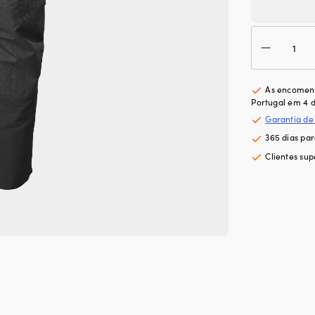
Qua
de
Cal
de
vela
As encomend
sem
Portugal em 4 d
susp
Garantia de
Mus
365 dias pa
Evol
Per
Clientes sup
2.0,
Blac
hom