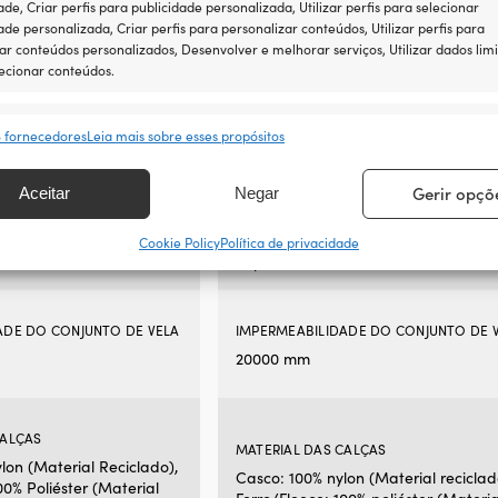
ade, Criar perfis para publicidade personalizada, Utilizar perfis para selecionar
era:
é:
era:
é:
ade personalizada, Criar perfis para personalizar conteúdos, Utilizar perfis para
319,99 €.
desde
319,99 €.
de
 UTILIZADOR
ADEQUADO PARA UTILIZADOR
ar conteúdos personalizados, Desenvolver e melhorar serviços, Utilizar dados lim
249,99 €.
249
Senhora
ecionar conteúdos.
sos
Semp
ONALIDADE
NÍVEL DE FUNCIONALIDADE
8 fornecedores
Leia mais sobre esses propósitos
Normal
rresponder e combinar dados de outras fontes de dados, Ligar
ivos diferentes, Identificar dispositivos com base em informações
Gerir opçõ
Aceitar
Negar
tidas automaticamente.
AS IMPORTANTES DE
CARACTERÍSTICAS IMPORTANTES DE
TICO
VESTUÁRIO NÁUTICO
Cookie Policy
Política de privacidade
ir a segurança, evitar e detectar a fraude, e corrigir erros,
Impermeável
ibilizar e apresentar publicidade e conteúdos, Guardar e
Semp
car opções de privacidade.
ADE DO CONJUNTO DE VELA
IMPERMEABILIDADE DO CONJUNTO DE 
20000 mm
CALÇAS
MATERIAL DAS CALÇAS
lon (Material Reciclado),
Casco: 100% nylon (Material reciclad
00% Poliéster (Material