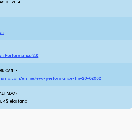
AS DE VELA
on
on Performance 2.0
ABRICANTE
musto.com/en_se/evo-performance-trs-20-82002
TALHADO)
, 4% elastano