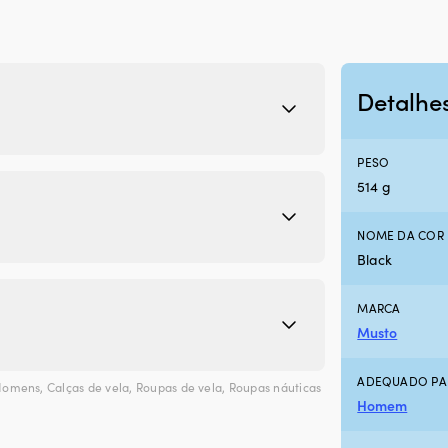
Detalhe
PESO
514 g
NOME DA COR 
Black
MARCA
Musto
ADEQUADO PAR
Homens
,
Calças de vela
,
Roupas de vela
,
Roupas náuticas
Homem