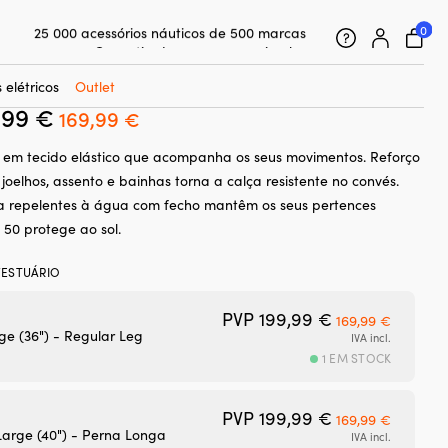
to Evolution Performance 2.0, Black, homens
0
25 000 acessórios náuticos de 500 marcas
e vela sem suspensórios Musto
Garantia de preço super simples
n Performance 2.0, Black, homens
Clientes super satisfeitos – 4,7/5 no Trustpilot
 elétricos
Outlet
,99
€
O
O
169,99
€
preço
preço
 em tecido elástico que acompanha os seus movimentos. Reforço
original
atual
joelhos, assento e bainhas torna a calça resistente no convés.
era:
é:
a repelentes à água com fecho mantêm os seus pertences
199,99 €.
169,99 €.
 50 protege ao sol.
ESTUÁRIO
O preço origina
O preço
PVP
199,99
€
169,99
€
ge (36") - Regular Leg
IVA incl.
1 EM STOCK
O preço origina
O preço
PVP
199,99
€
169,99
€
arge (40") - Perna Longa
IVA incl.