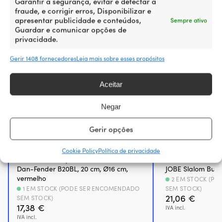
Garantir a segurança, evitar e detectar a
fraude, e corrigir erros, Disponibilizar e
apresentar publicidade e conteúdos,
Sempre ativo
Guardar e comunicar opções de
privacidade.
Gerir 1408 fornecedores
Leia mais sobre esses propósitos
Aceitar
Negar
Gerir opções
Cookie Policy
Política de privacidade
Boia de marcação / flutuador de rede
Boia de marcação
Dan-Fender B20BL, 20 cm, Ø16 cm,
JOBE Slalom Buoy
vermelho
2 EM STOCK (P
1 EM STOCK (PODE SER ENCOMENDADO
SEM STOCK)
21,06
€
SEM STOCK)
17,38
€
IVA incl.
IVA incl.