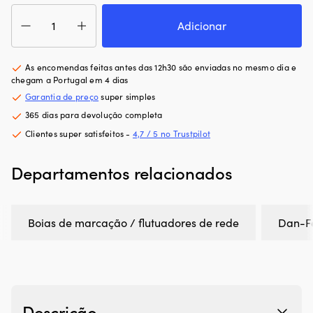
Quantidade
de
Adicionar
Boia
de
marcação
As encomendas feitas antes das 12h30 são enviadas no mesmo dia e
/
chegam a Portugal em 4 dias
flutuador
Garantia de preço
super simples
de
365 dias para devolução completa
rede
Dan-
Clientes super satisfeitos -
4,7 / 5 no Trustpilot
Fender
B20BL,
Departamentos relacionados
20
cm,
Ø16
cm,
Boias de marcação / flutuadores de rede
Dan-F
vermelho
Descrição