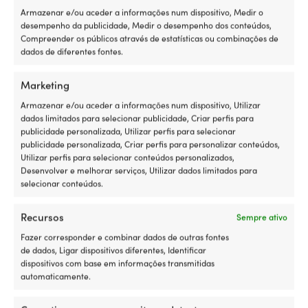
https://danfender.com/c/products/mini-buoy-
Armazenar e/ou aceder a informações num dispositivo, Medir o
blowmoulded
desempenho da publicidade, Medir o desempenho dos conteúdos,
Compreender os públicos através de estatísticas ou combinações de
dados de diferentes fontes.
DIÂMETRO DA BÓIA
Ø16 cm
Marketing
Armazenar e/ou aceder a informações num dispositivo, Utilizar
FLUTUABILIDADE DA BÓIA
dados limitados para selecionar publicidade, Criar perfis para
2.1 kg
publicidade personalizada, Utilizar perfis para selecionar
publicidade personalizada, Criar perfis para personalizar conteúdos,
DIMENSÕES
Utilizar perfis para selecionar conteúdos personalizados,
Desenvolver e melhorar serviços, Utilizar dados limitados para
Olhal: Ø11 mm
selecionar conteúdos.
Recursos
Sempre ativo
Fazer corresponder e combinar dados de outras fontes
Compare com outros mais vendidos
de dados, Ligar dispositivos diferentes, Identificar
dispositivos com base em informações transmitidas
em
boias de marcação / flutuadores
automaticamente.
de rede