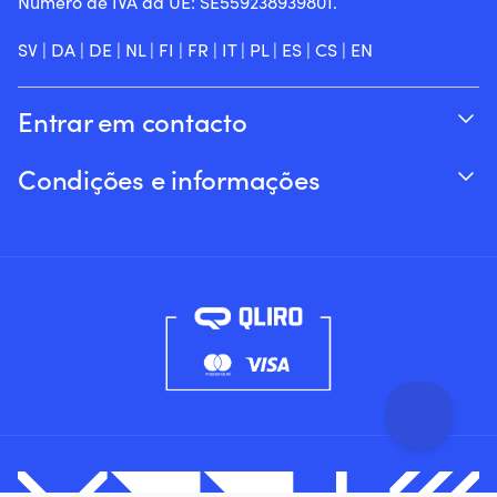
Número de IVA da UE: SE559238939801.
SV
|
DA
|
DE
|
NL
|
FI
|
FR
|
IT
|
PL
|
ES
|
CS
|
EN
Entrar em contacto
Acompanhar o seu pedido
Condições e informações
Sobre a Moory
Garantia de preço
Por telefone 8h-20h (+46 8251546 – Inglês)
Envio & entrega
Envie-nos um e-mail: info@moory.pt
Devoluções e reembolsos
Termos e Condições
Política de privacidade