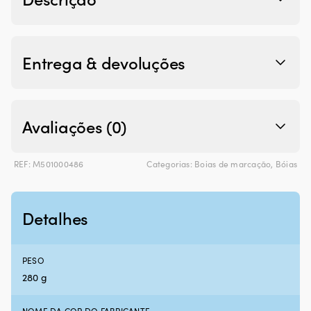
Entrega & devoluções
Avaliações (0)
REF:
M501000486
Categorias:
Boias de marcação
,
Bóias
Detalhes
PESO
280 g
NOME DA COR DO FABRICANTE