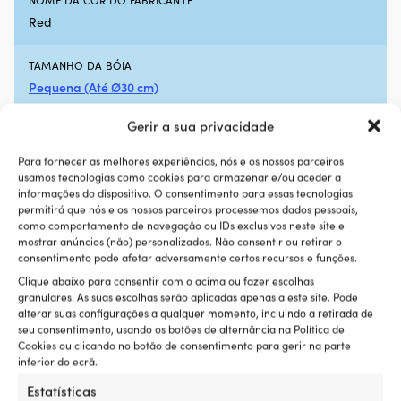
Red
TAMANHO DA BÓIA
Pequena (Até Ø30 cm)
Gerir a sua privacidade
MARCA
Dan-Fender
Para fornecer as melhores experiências, nós e os nossos parceiros
usamos tecnologias como cookies para armazenar e/ou aceder a
informações do dispositivo. O consentimento para essas tecnologias
COR DA BOIA
permitirá que nós e os nossos parceiros processemos dados pessoais,
Vermelho
como comportamento de navegação ou IDs exclusivos neste site e
mostrar anúncios (não) personalizados. Não consentir ou retirar o
consentimento pode afetar adversamente certos recursos e funções.
MATERIAL DA BOIA
Clique abaixo para consentir com o acima ou fazer escolhas
PVC
granulares. As suas escolhas serão aplicadas apenas a este site. Pode
alterar suas configurações a qualquer momento, incluindo a retirada de
EAN
seu consentimento, usando os botões de alternância na Política de
Cookies ou clicando no botão de consentimento para gerir na parte
5705563510021
inferior do ecrã.
Estatísticas
LINK PARA O FABRICANTE