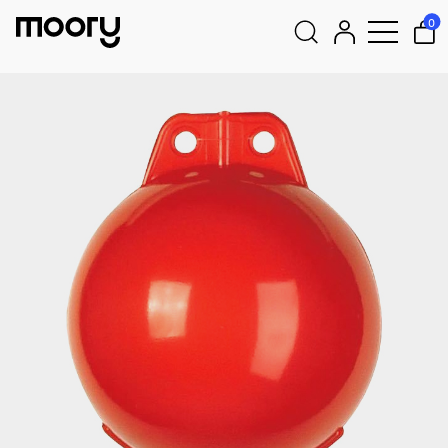
Amarrações & ancoragens
–
Bóias
–
Boias de marcação
–
Boia
0
de marcação / flutuador de rede Dan-Fender B20BL, 20 cm,
Ø16 cm, vermelho
Pesquisar
por: