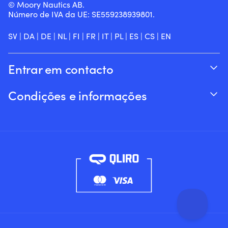
© Moory Nautics AB.
Número de IVA da UE: SE559238939801.
SV
|
DA
|
DE
|
NL
|
FI
|
FR
|
IT
|
PL
|
ES
|
CS
|
EN
Entrar em contacto
Acompanhar o seu pedido
Condições e informações
Sobre a Moory
Garantia de preço
Por telefone 8h-20h (+46 8251546 – Inglês)
Envio & entrega
Envie-nos um e-mail: info@moory.pt
Devoluções e reembolsos
Termos e Condições
Política de privacidade