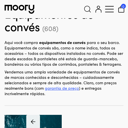
Para embarcação
–
Equipamentos de convés
0
Equipamentos de
convés
Pesquisar
(608)
por:
equipamentos de convés
Aqui você compra
para o seu barco.
Equipamentos de convés são, como o nome indica, todos os
acessórios – todos os dispositivos instalados no convés. Pode ser
desde escadas & pontaletes até estais de guarda-mancebo,
bandeiras ou vários tipos de corrimãos, pontaletes & ferragens.
Vendemos uma ampla variedade de equipamentos de convés
de marcas conhecidas e desconhecidas – cuidadosamente
selecionados e sempre de alta qualidade. Claro, com preços
realmente bons (com
garantia de preço
) e entregas
incrivelmente rápidas.