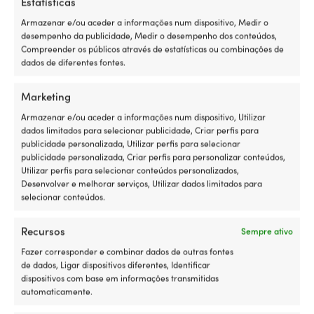
Estatísticas
Armazenar e/ou aceder a informações num dispositivo, Medir o
desempenho da publicidade, Medir o desempenho dos conteúdos,
Compreender os públicos através de estatísticas ou combinações de
Degraus
dados de diferentes fontes.
Marketing
Armazenar e/ou aceder a informações num dispositivo, Utilizar
dados limitados para selecionar publicidade, Criar perfis para
publicidade personalizada, Utilizar perfis para selecionar
publicidade personalizada, Criar perfis para personalizar conteúdos,
Utilizar perfis para selecionar conteúdos personalizados,
Desenvolver e melhorar serviços, Utilizar dados limitados para
selecionar conteúdos.
Plataformas de banho &
Recursos
Sempre ativo
plataformas de popa
Fazer corresponder e combinar dados de outras fontes
de dados, Ligar dispositivos diferentes, Identificar
dispositivos com base em informações transmitidas
automaticamente.