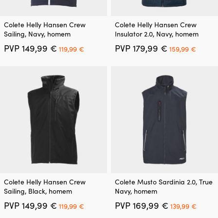
This
This
Colete Helly Hansen Crew
Colete Helly Hansen Crew
product
product
Sailing, Navy, homem
Insulator 2.0, Navy, homem
has
has
O
O
O
O
PVP
149,99
€
PVP
179,99
€
multiple
multiple
119,99
€
159,99
€
preço
preço
preço
preço
variants.
variants.
original
atual
original
atual
The
The
era:
é:
era:
é:
options
options
149,99 €.
119,99 €.
179,99 €.
159,99
may
may
be
be
chosen
chosen
on
on
the
the
product
product
page
page
This
This
Colete Helly Hansen Crew
Colete Musto Sardinia 2.0, True
product
product
Sailing, Black, homem
Navy, homem
has
has
O
O
O
O
PVP
149,99
€
PVP
169,99
€
multiple
multiple
119,99
€
139,99
€
preço
preço
preço
preço
variants.
variants.