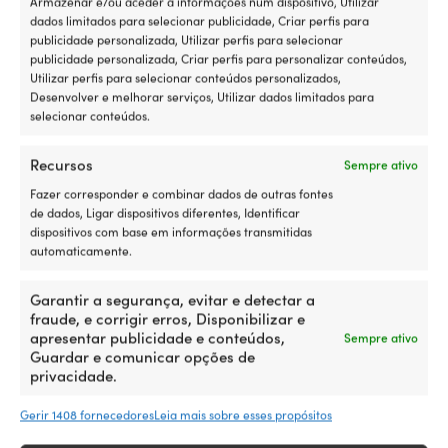
Armazenar e/ou aceder a informações num dispositivo, Utilizar
This
Colete Musto Sardinia, True
dados limitados para selecionar publicidade, Criar perfis para
product
Navy, homem
publicidade personalizada, Utilizar perfis para selecionar
has
publicidade personalizada, Criar perfis para personalizar conteúdos,
O
O
PVP
169,99
€
multiple
139,99
€
Utilizar perfis para selecionar conteúdos personalizados,
preço
preço
This
variants.
Colete North Sails Race
Desenvolver e melhorar serviços, Utilizar dados limitados para
original
atual
product
The
SoftShell+ Vest Titanium,
selecionar conteúdos.
era:
é:
has
options
masculino
169,99 €.
139,99
multiple
may
O
O
PVP
139,99
€
variants.
be
129,99
€
Recursos
Sempre ativo
preço
preço
The
chosen
original
atual
Fazer corresponder e combinar dados de outras fontes
options
on
era:
é:
de dados, Ligar dispositivos diferentes, Identificar
may
the
139,99 €.
129,99 €.
dispositivos com base em informações transmitidas
be
product
automaticamente.
chosen
page
on
the
Garantir a segurança, evitar e detectar a
product
fraude, e corrigir erros, Disponibilizar e
page
apresentar publicidade e conteúdos,
Sempre ativo
Guardar e comunicar opções de
privacidade.
Gerir 1408 fornecedores
Leia mais sobre esses propósitos
This
Colete Musto Sardinia,
product