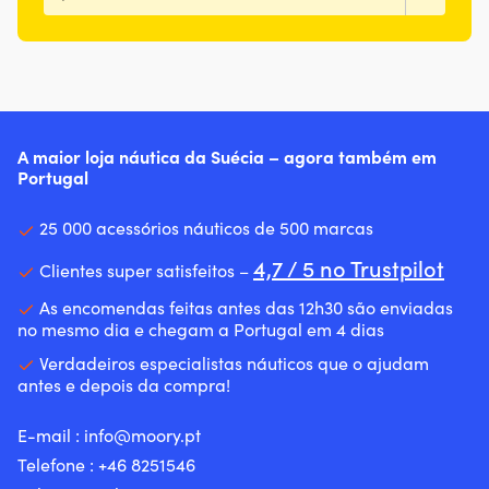
A maior loja náutica da Suécia – agora também em
Portugal
25 000 acessórios náuticos de 500 marcas
4,7 / 5 no Trustpilot
Clientes super satisfeitos –
As encomendas feitas antes das 12h30 são enviadas
no mesmo dia e chegam a Portugal em 4 dias
Verdadeiros especialistas náuticos que o ajudam
antes e depois da compra!
E-mail :
info@moory.pt
Telefone :
+46 8251
546