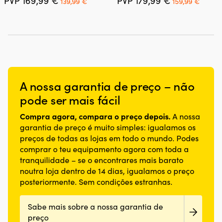
PVP
169,99
€
PVP
179,99
€
multiple
multiple
139,99
€
159,99
€
preço
preço
preço
preço
variants.
variants.
original
atual
original
atual
The
The
era:
é:
era:
é:
options
options
169,99 €.
139,99 €.
179,99 €.
159,99
may
may
be
be
chosen
chosen
on
on
the
the
A nossa garantia de preço – não
product
product
page
page
pode ser mais fácil
Compra agora, compara o preço depois.
A nossa
garantia de preço é muito simples: igualamos os
preços de todas as lojas em todo o mundo. Podes
comprar o teu equipamento agora com toda a
tranquilidade – se o encontrares mais barato
noutra loja dentro de 14 dias, igualamos o preço
posteriormente. Sem condições estranhas.
Sabe mais sobre a nossa garantia de
preço