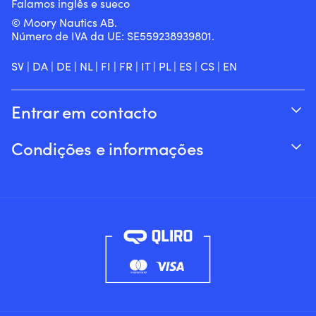
Falamos inglês e sueco
© Moory Nautics AB.
Número de IVA da UE: SE559238939801.
SV
|
DA
|
DE
|
NL
|
FI
|
FR
|
IT
|
PL
|
ES
|
CS
|
EN
Entrar em contacto
Acompanhar o seu pedido
Condições e informações
Sobre a Moory
Garantia de preço
Por telefone 8h-20h (+46 8251546 – Inglês)
Envio & entrega
Envie-nos um e-mail: info@moory.pt
Devoluções e reembolsos
Termos e Condições
Política de privacidade