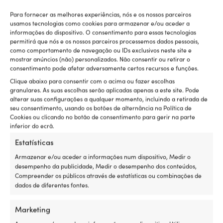
the
the
product
product
Para fornecer as melhores experiências, nós e os nossos parceiros
page
page
usamos tecnologias como cookies para armazenar e/ou aceder a
informações do dispositivo. O consentimento para essas tecnologias
permitirá que nós e os nossos parceiros processemos dados pessoais,
como comportamento de navegação ou IDs exclusivos neste site e
This
This
mostrar anúncios (não) personalizados. Não consentir ou retirar o
Colete Helly Hansen Crew
Colete Musto PrimaLoft, Navy,
product
product
consentimento pode afetar adversamente certos recursos e funções.
Insulator 2.0, Navy, senhora
feminino
has
has
Clique abaixo para consentir com o acima ou fazer escolhas
O
O
O
PVP
179,99
€
PVP
159,99
€
multiple
multiple
desde
129,99
€
granulares. As suas escolhas serão aplicadas apenas a este site. Pode
preço
preço
preço
variants.
variants.
O
149,99
€
alterar suas configurações a qualquer momento, incluindo a retirada de
original
original
atual
The
The
preço
seu consentimento, usando os botões de alternância na Política de
era:
era:
é:
options
options
atual
Cookies ou clicando no botão de consentimento para gerir na parte
179,99 €.
159,99 €.
129,99
may
may
é:
inferior do ecrã.
be
be
desde
chosen
chosen
Estatísticas
149,99 €.
on
on
Armazenar e/ou aceder a informações num dispositivo, Medir o
the
the
desempenho da publicidade, Medir o desempenho dos conteúdos,
product
product
Compreender os públicos através de estatísticas ou combinações de
page
page
dados de diferentes fontes.
Marketing