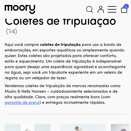
Equipamentos para tripulantes
–
Roupas náuticas
–
Roupas
0
náuticas
–
Coletes de tripulação
Coletes de tripulação
Pesquisar
(14)
por:
coletes de tripulação
Aqui você compra
para uso a bordo de
embarcações, em esportes aquáticos ou simplesmente quando
quiser. Estes coletes são projetados para oferecer conforto,
estilo e aquecimento. Um colete de tripulação é indispensável
para quem deseja uma experiência agradável e aconchegante
na água, seja você um tripulante experiente em um veleiro de
regata ou um velejador de lazer.
Vendemos coletes de tripulação de marcas renomadas como
Musto & Helly Hansen – cuidadosamente selecionados e de
alta qualidade. Claro, com preços realmente bons (com
garantia de preço
) e entregas incrivelmente rápidas.