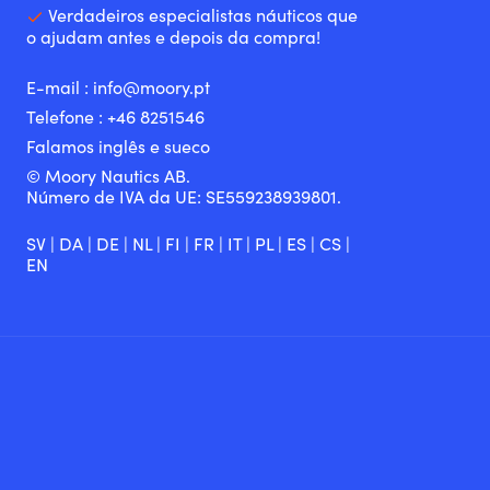
Verdadeiros especialistas náuticos que
o ajudam antes e depois da compra!
E-mail :
info@moory.pt
Telefone :
+46 8251
546
Falamos inglês e sueco
© Moory Nautics AB.
Número de IVA da UE: SE559238939801.
SV
|
DA
|
DE
|
NL
|
FI
|
FR
|
IT
|
PL
|
ES
|
CS
|
EN