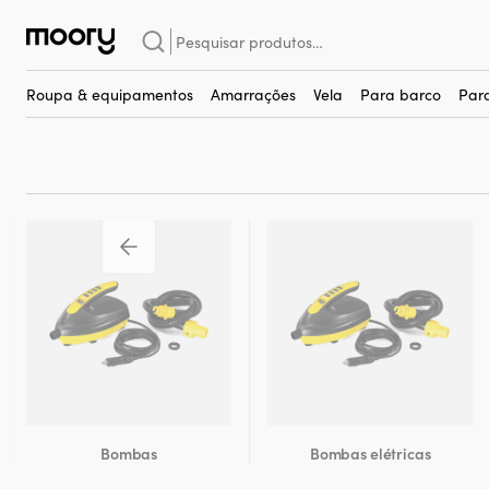
Em portos & em terra
–
Desportos aquáticos
–
Bombas
–
Adapta
Pesquisar
Adaptadores de bomba
por:
Roupa & equipamentos
Amarrações
Vela
Para barco
Par
Bombas
Bombas elétricas