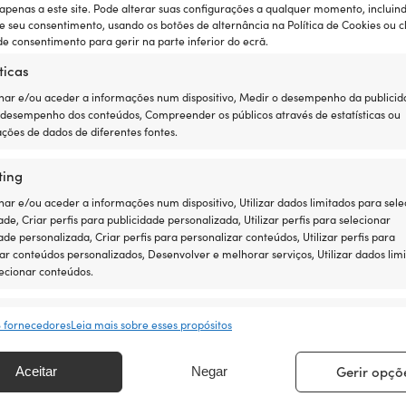
900
 apenas a este site. Pode alterar suas configurações a qualquer momento, incluin
e seu consentimento, usando os botões de alternância na Política de Cookies ou c
33,02
€
DISPONÍVEL 
e consentimento para gerir na parte inferior do ecrã.
IVA incl.
TOCK (PODE SER ENCOMENDADO SEM
ticas
STOCK)
ar e/ou aceder a informações num dispositivo, Medir o desempenho da publicid
 desempenho dos conteúdos, Compreender os públicos através de estatísticas ou
ções de dados de diferentes fontes.
ting
r e/ou aceder a informações num dispositivo, Utilizar dados limitados para sele
ade, Criar perfis para publicidade personalizada, Utilizar perfis para selecionar
ade personalizada, Criar perfis para personalizar conteúdos, Utilizar perfis para
ar conteúdos personalizados, Desenvolver e melhorar serviços, Utilizar dados lim
ecionar conteúdos.
sos
Semp
8 fornecedores
Leia mais sobre esses propósitos
rresponder e combinar dados de outras fontes de dados, Ligar
 ser mais fácil
ivos diferentes, Identificar dispositivos com base em informações
Gerir opçõ
Aceitar
Negar
tidas automaticamente.
ntia de preço é muito simples: igualamos os preços de
 equipamento agora com toda a tranquilidade – se o