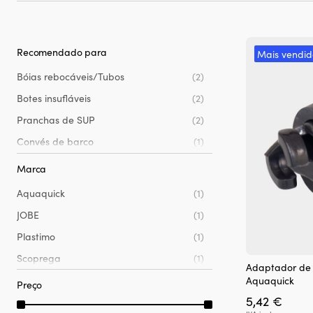
Recomendado para
Mais vendid
Bóias rebocáveis/Tubos
(2)
Botes insufláveis
(2)
Pranchas de SUP
(2)
Convés de barco
(1)
Marca
Aquaquick
(1)
JOBE
(1)
Plastimo
(1)
Scoprega
(1)
Adaptador de 
Aquaquick
Preço
5,42
€