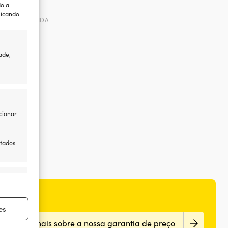
do a
licando
POR ENCOMENDA
ade,
cionar
itados
re ativo
es
Sabe mais sobre a nossa garantia de preço