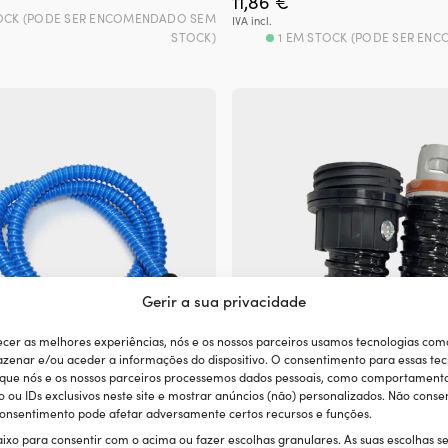
11,86
€
OCK (PODE SER ENCOMENDADO SEM
IVA incl.
STOCK)
1 EM STOCK (PODE SER EN
Gerir a sua privacidade
ecer as melhores experiências, nós e os nossos parceiros usamos tecnologias com
zenar e/ou aceder a informações do dispositivo. O consentimento para essas tec
 que nós e os nossos parceiros processemos dados pessoais, como comportament
ou IDs exclusivos neste site e mostrar anúncios (não) personalizados. Não consen
 consentimento pode afetar adversamente certos recursos e funções.
a bomba de pé Plastimo Halkey
Mangueira com adaptador par
r, para Halkey Pump Foot
elétrica Scoprega, 1.5 metros / 
aixo para consentir com o acima ou fazer escolhas granulares. As suas escolhas s