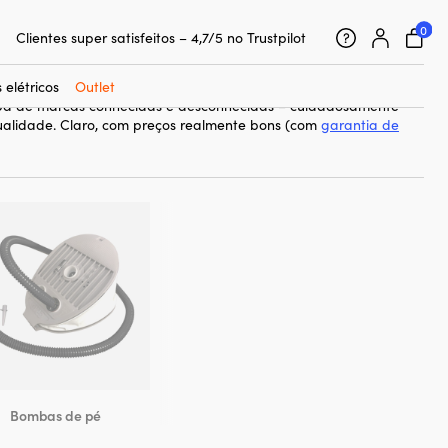
Garantia de preço super simples
0
Clientes super satisfeitos – 4,7/5 no Trustpilot
de bomba
para seus brinquedos aquáticos infláveis – como SUP,
 Com o adaptador de bomba certo, o enchimento fica mais fácil e
 de nem conseguir encher.
 elétricos
Outlet
 de marcas conhecidas e desconhecidas – cuidadosamente
ualidade. Claro, com preços realmente bons (com
garantia de
Bombas de pé