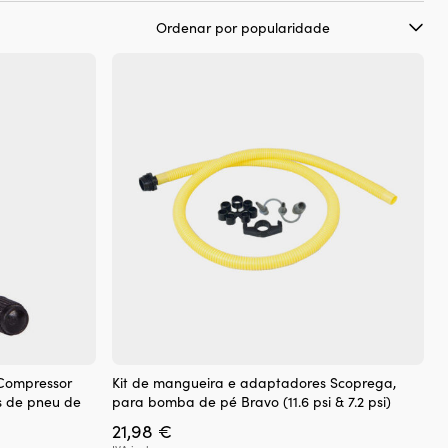
Compressor
Kit de mangueira e adaptadores Scoprega,
s de pneu de
para bomba de pé Bravo (11.6 psi & 7.2 psi)
21,98
€