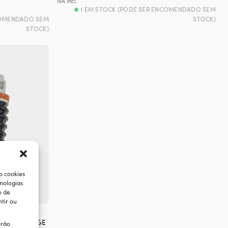
IVA incl.
1 EM STOCK (PODE SER ENCOMENDADO SEM
COMENDADO SEM
STOCK)
STOCK)
o cookies
nologias
o de
tir ou
a bomba
25 mm, para GE
erão