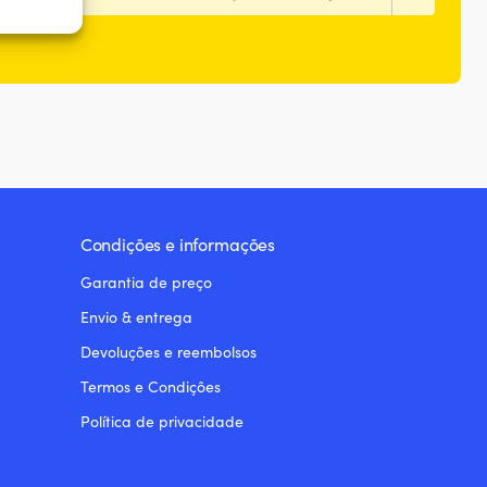
re ativo
Condições e informações
Garantia de preço
Envio & entrega
Devoluções e reembolsos
Termos e Condições
Política de privacidade