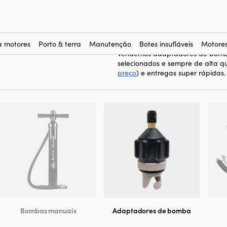
dores de bomba
adaptadores 
Aqui você compra
(5)
boia rebocável ou bote inflável.
divertido. Sem ele, corre o risco
a motores
Porto & terra
Manutenção
Botes insufláveis
Motores
Vendemos adaptadores de bomba
selecionados e sempre de alta q
preço
) e entregas super rápidas.
Bombas manuais
Adaptadores de bomba