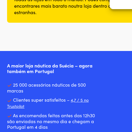
Garant
encontrares mais barato noutra loja dentro de 14 dias
Dispon
estranhas.
comuni
A maior loja náutica da Suécia – agora
também em Portugal
25 000 acessórios náuticos de 500
marcas
Clientes super satisfeitos –
4,7 / 5 no
Trustpilot
As encomendas feitas antes das 12h30
são enviadas no mesmo dia e chegam a
Portugal em 4 dias